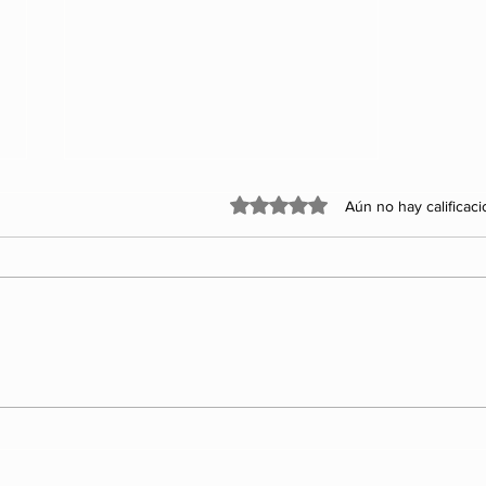
Obtuvo 0 de 5 estrellas.
Aún no hay calificac
Los 5 Rankings de las
organizaciones más
influyentes y
enigmáticas del poder.