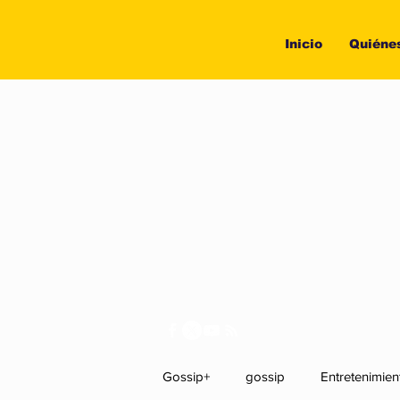
Inicio
Quiéne
Gossip+
gossip
Entretenimien