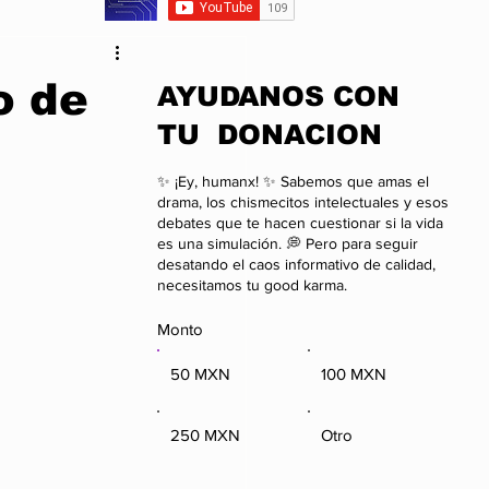
da
Anime
o de
​AYUDANOS CON
TU DONACION
onal
Negocios
✨ ¡Ey, humanx! ✨ Sabemos que amas el
drama, los chismecitos intelectuales y esos
debates que te hacen cuestionar si la vida
es una simulación. 💭 Pero para seguir
desatando el caos informativo de calidad,
necesitamos tu good karma.
Monto
50 MXN
100 MXN
250 MXN
Otro