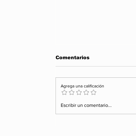
Comentarios
Agrega una calificación
Entre propaganda y
Escribir un comentario...
realidad: el México que
los aplausos no pueden
esconder