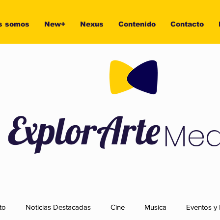
s somos
New+
Nexus
Contenido
Contacto
ExplorArte
Med
to
Noticias Destacadas
Cine
Musica
Eventos y