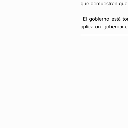
que demuestren que la
 El gobierno está tomando su propio riesgo y repitiendo un guion que sus antecesores ya 
aplicaron: gobernar c