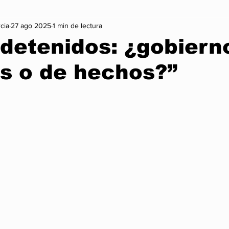
cia
27 ago 2025
1 min de lectura
on
Vida Sana
Arte y Cultura
Lo + Treending
Mo
 detenidos: ¿gobiern
s o de hechos?”
Infórmate
Nexus Noticia Internacional
Nexus Noticia Naci
trellas.
Gaming
Cambio Climatico
Historia