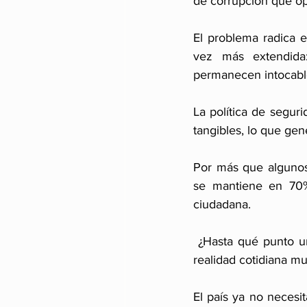
de corrupción que o
El problema radica e
vez más extendida
permanecen intocabl
La política de seguri
tangibles, lo que ge
Por más que algunos 
se mantiene en 70%
ciudadana.
 ¿Hasta qué punto un discurso de patriotismo o soberanía vacío logra convencer, cuando la 
realidad cotidiana m
El país ya no necesi