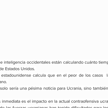
e inteligencia occidentales están calculando cuánto tiempo
de Estados Unidos. 
r estadounidense calcula que en el peor de los casos  la
ano. 
 solo sería una pésima noticia para Ucrania, sino también
inmediata es el impacto en la actual contraofensiva ucran
nde las fuerzas ucranianas han tenido dificultades para lo