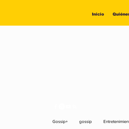
Inicio
Quiéne
Gossip+
gossip
Entretenimien