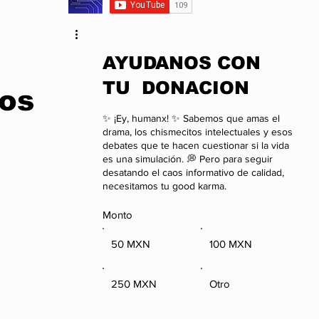
da
Anime
​AYUDANOS CON
TU DONACION
los
onal
Negocios
✨ ¡Ey, humanx! ✨ Sabemos que amas el
drama, los chismecitos intelectuales y esos
debates que te hacen cuestionar si la vida
es una simulación. 💭 Pero para seguir
desatando el caos informativo de calidad,
necesitamos tu good karma.
Monto
50 MXN
100 MXN
250 MXN
Otro