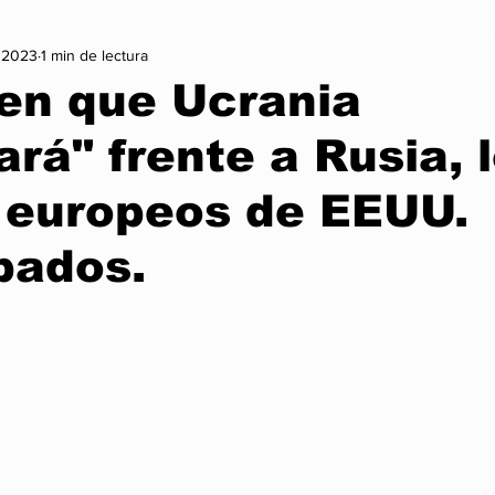
c 2023
1 min de lectura
on
Vida Sana
Arte y Cultura
Lo + Treending
Mo
en que Ucrania
ará" frente a Rusia, 
Infórmate
Nexus Noticia Internacional
Nexus Noticia Naci
 europeos de EEUU.
Gaming
Cambio Climatico
Historia
pados.
trellas.