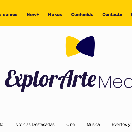
s somos
New+
Nexus
Contenido
Contacto
ExplorArte
Med
to
Noticias Destacadas
Cine
Musica
Eventos y