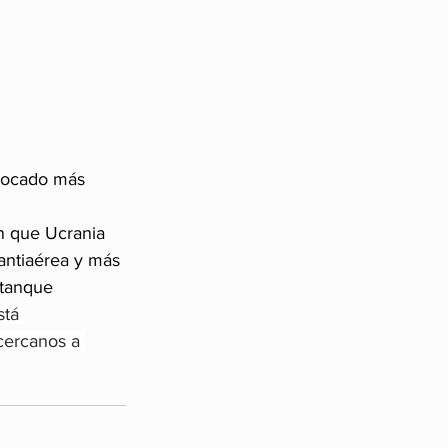
vocado más 
n que Ucrania 
 antiaérea y más 
itanque
stá 
cercanos a 