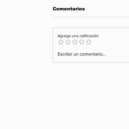
Comentarios
Agrega una calificación
El amanecer de San
Escribir un comentario...
Juan: cuando las
hogueras se apagan y
queda la basura
Inicio