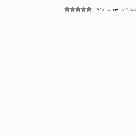
Obtuvo 0 de 5 estrellas.
Aún no hay calificac
“El principio del fin:
espionaje, corrupción y
fracturas sacuden a
Morena”