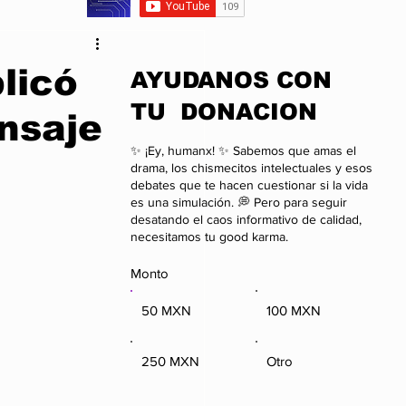
da
Anime
licó
​AYUDANOS CON
TU DONACION
nsaje
onal
Negocios
✨ ¡Ey, humanx! ✨ Sabemos que amas el
drama, los chismecitos intelectuales y esos
debates que te hacen cuestionar si la vida
es una simulación. 💭 Pero para seguir
desatando el caos informativo de calidad,
necesitamos tu good karma.
Monto
50 MXN
100 MXN
250 MXN
Otro