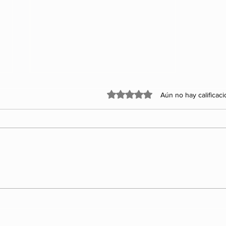
Obtuvo 0 de 5 estrellas.
Aún no hay calificac
Entre propaganda y
realidad: el México que
los aplausos no pueden
esconder