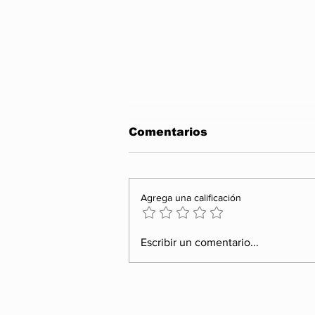
Comentarios
Agrega una calificación
¿QUIÉN VIGILA AL
Escribir un comentario...
PODER SI EL PODER
PUEDE SANCIONAR A
QUIEN LO CUESTIONA?