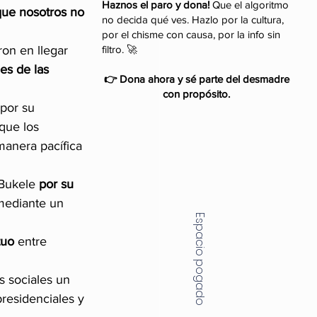
Haznos el paro y dona!
Que el algoritmo
que nosotros no 
no decida qué ves. Hazlo por la cultura,
por el chisme con causa, por la info sin
filtro. 🚀
ron en llegar 
es de las 
👉 Dona ahora y sé parte del desmadre
con propósito.
 por su 
que los 
manera pacífica 
 Bukele 
por su 
 mediante un 
Espacio pogado
tuo
 entre 
s sociales un 
residenciales y 