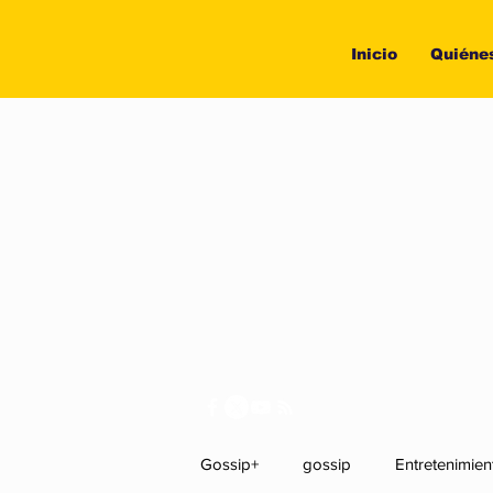
Inicio
Quiéne
Gossip+
gossip
Entretenimien