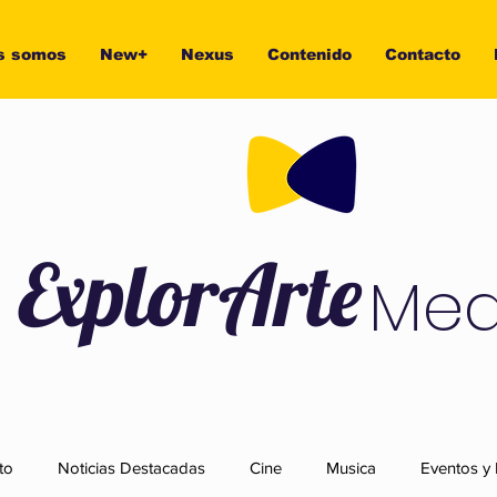
s somos
New+
Nexus
Contenido
Contacto
ExplorArte
Med
to
Noticias Destacadas
Cine
Musica
Eventos y