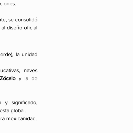
aciones.
te, se consolidó 
l diseño oficial 
rde), la unidad 
cativas, naves 
Zócalo
 y la de 
y significado, 
ta global. 
stra mexicanidad.