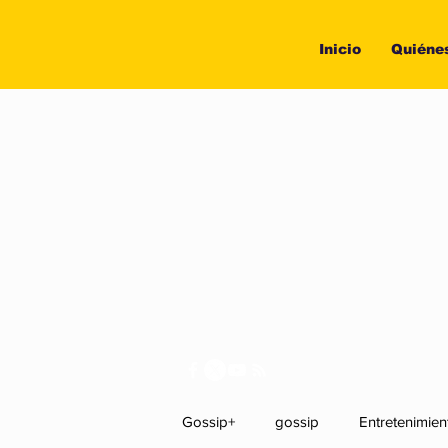
Inicio
Quiéne
Gossip+
gossip
Entretenimien