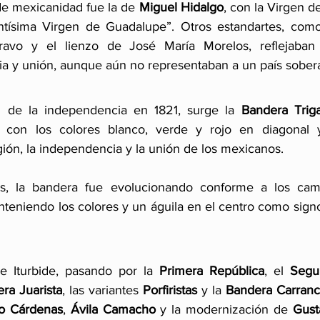
e mexicanidad fue la de 
Miguel Hidalgo
, con la Virgen d
ntísima Virgen de Guadalupe”. Otros estandartes, como
avo y el lienzo de José María Morelos, reflejaban 
cia y unión, aunque aún no representaban a un país sober
 de la independencia en 1821, surge la 
Bandera Trig
, con los colores blanco, verde y rojo en diagonal 
gión, la independencia y la unión de los mexicanos. 
s, la bandera fue evolucionando conforme a los cambi
nteniendo los colores y un águila en el centro como signo
 Iturbide, pasando por la 
Primera República
, el 
Segu
ra Juarista
, las variantes 
Porfiristas
 y la 
Bandera Carranc
o Cárdenas
, 
Ávila Camacho
 y la modernización de 
Gust