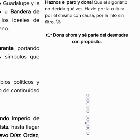
Haznos el paro y dona!
Que el algoritmo
e Guadalupe y la 
no decida qué ves. Hazlo por la cultura,
 la 
Bandera de 
por el chisme con causa, por la info sin
los ideales de 
filtro. 🚀
ano.
👉 Dona ahora y sé parte del desmadre
con propósito.
arante
, portando 
y símbolos que 
os políticos y 
 de continuidad 
Espacio pogado
ndo Imperio de 
ista
, hasta llegar 
avo Díaz Ordaz
, 