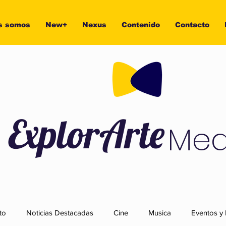
s somos
New+
Nexus
Contenido
Contacto
ExplorArte
Med
to
Noticias Destacadas
Cine
Musica
Eventos y