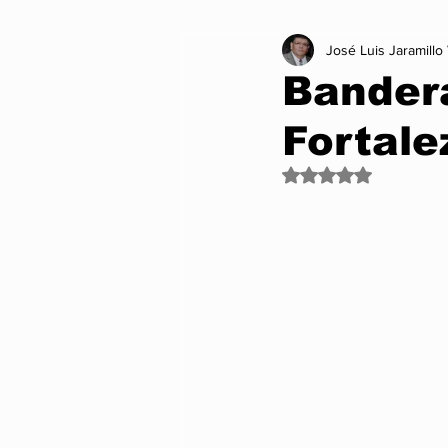
José Luis Jaramillo
Influencers
Articulo de Opini
Bandera
Fortale
Comics
Turismo
Nexus 
Obtuvo NaN de 5 es
Nexus Momentos de Impacto