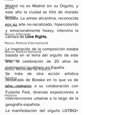
Madrid no es Madrid sin su Orgullo, y 
Anime
este año la ciudad se tiñó de morado 
Comics
Bosska. La artista alicantina, reconocida 
por su arte no-racializado, hipercolorido 
Turismo
y emocionalmente heavy, intervino la 
Nexus Infórmate
carroza de 
Love Rights.
Nexus Noticia Internacional
La inspiración de la composición estaba 
Nexus Noticia Nacional
basada en el lema del orgullo de este 
Negocios
año, la celebración de 20 años de 
matrimonio igualitario en España.
Nexus Momentos de Impacto
Se trata de otra acción artística 
Gaming
destacada de Bosska en lo que va de 
año, posterior a su colaboración con 
Cambio Climatico
Fulanita Fest, diversas exposiciones e 
Historia
intervenciones urbanas a lo largo de la 
geografía española.
La manifestación del orgullo LGTBIQ+ 