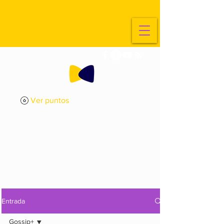
Ver puntos
ExplorArte
Media
Entrada
Gossip+