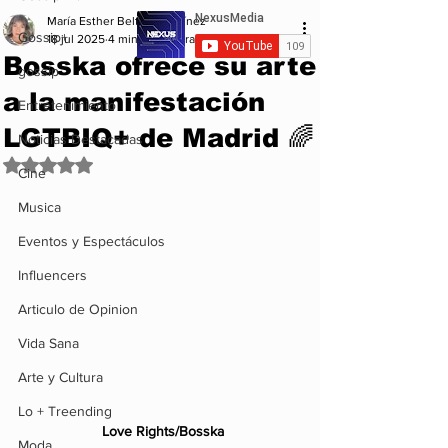
María Esther Beltrán Martínez
Gossip+
18 jul 2025
4 min de lectura
Bosska ofrece su arte
gossip
a la manifestación
Entretenimiento
LGTBIQ+ de Madrid 🌈
Noticias Destacadas
Obtuvo NaN de 5 estrellas.
Cine
Musica
Eventos y Espectáculos
Influencers
Articulo de Opinion
Vida Sana
Arte y Cultura
Lo + Treending
Love Rights/Bosska
Moda