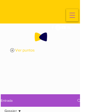
Ver puntos
ExplorArte
Media
Entrada
Gossip+