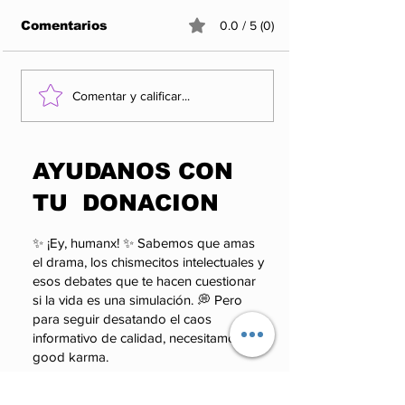
Comentarios
0.0 / 5 (0)
¿QUIÉN VIGILA AL
Entre propag
Comentar y calificar...
PODER SI EL PODER
realidad: el 
PUEDE SANCIONAR
que los apla
A QUIEN LO
pueden esco
​AYUDANOS CON
CUESTIONA?
TU DONACION
✨ ¡Ey, humanx! ✨ Sabemos que amas
el drama, los chismecitos intelectuales y
esos debates que te hacen cuestionar
si la vida es una simulación. 💭 Pero
para seguir desatando el caos
informativo de calidad, necesitamos tu
good karma.
Monto