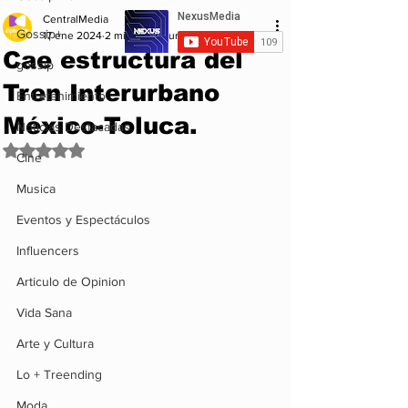
CentralMedia
Gossip+
17 ene 2024
2 min de lectura
Cae estructura del
gossip
Tren Interurbano
Entretenimiento
México-Toluca.
Noticias Destacadas
Obtuvo NaN de 5 estrellas.
Cine
Musica
Eventos y Espectáculos
Influencers
Articulo de Opinion
Vida Sana
Arte y Cultura
Lo + Treending
Moda