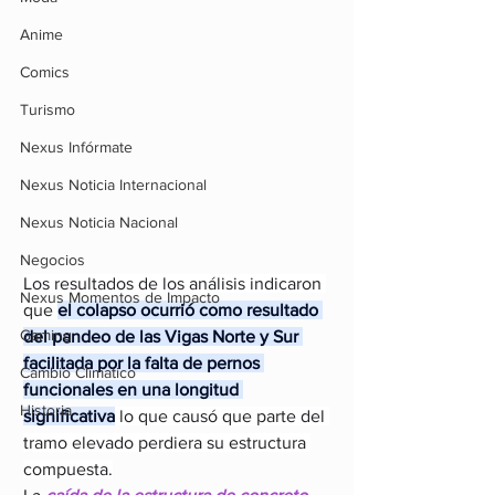
Anime
Comics
Turismo
Nexus Infórmate
Nexus Noticia Internacional
Nexus Noticia Nacional
Negocios
Los resultados de los análisis indicaron 
Nexus Momentos de Impacto
que 
el colapso ocurrió como resultado 
Gaming
del pandeo de las Vigas Norte y Sur 
facilitada por la falta de pernos 
Cambio Climatico
funcionales en una longitud 
Historia
significativa
 lo que causó que parte del 
tramo elevado perdiera su estructura 
compuesta.