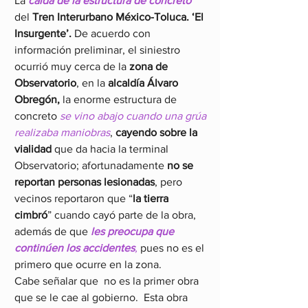
La 
caída de la estructura de concreto 
del 
Tren Interurbano México-Toluca. ‘El 
Insurgente’.
 De acuerdo con 
información preliminar, el siniestro 
ocurrió muy cerca de la 
zona de 
Observatorio
, en la
 alcaldía Álvaro 
Obregón, 
la enorme estructura de 
concreto 
se vino abajo cuando una grúa 
realizaba maniobras
, 
cayendo sobre la 
vialidad
 que da hacia la terminal 
Observatorio; afortunadamente 
no se 
reportan personas lesionadas
, pero 
vecinos reportaron que “
la tierra 
cimbró
” cuando cayó parte de la obra, 
además de que
les preocupa que 
continúen los accidentes
,
 pues no es el 
primero que ocurre en la zona.
Cabe señalar que  no es la primer obra 
que se le cae al gobierno.  Esta obra 