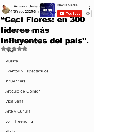
Armando Javier Garcia
Gossip+
6 sept 2025
3 min de lectura
“Ceci Flores: en 300
gossip
líderes más
Entretenimiento
influyentes del país".
Noticias Destacadas
Obtuvo NaN de 5 estrellas.
Cine
Musica
Eventos y Espectáculos
Influencers
Articulo de Opinion
Vida Sana
Arte y Cultura
Lo + Treending
Moda