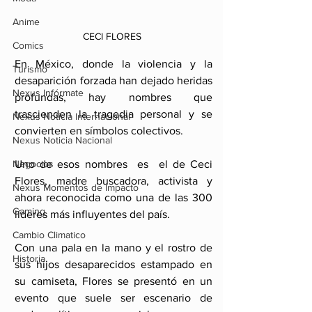
Anime
CECI FLORES 
Comics
En México, donde la violencia y la 
Turismo
desaparición forzada han dejado heridas 
Nexus Infórmate
profundas, hay nombres que 
trascienden la tragedia personal y se 
Nexus Noticia Internacional
convierten en símbolos colectivos.  
Nexus Noticia Nacional
Negocios
Uno de esos nombres  es  el de Ceci 
Flores, madre buscadora, activista y 
Nexus Momentos de Impacto
ahora reconocida como una de las 300 
Gaming
líderes más influyentes del país.
Cambio Climatico
Con una pala en la mano y el rostro de 
Historia
sus hijos desaparecidos estampado en 
su camiseta, Flores se presentó en un 
evento que suele ser escenario de 