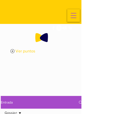
Ver puntos
ExplorArte
Media
Entrada
Gossip+