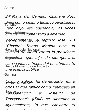
Anime
Comics
En Playa del Carmen, Quintana Roo. 
Brilla como destino turístico paradisíaco. 
Turismo
Pero bajo esa apariencia, las voces 
Nexus Infórmate
críticas han comenzado a emerger.
Recientemente, el regidor José Luis 
Nexus Noticia Internacional
“Chanito” Toledo Medina hizo un 
Nexus Noticia Nacional
llamado de alerta contra la presidente 
municipal  que, lejos de proteger a la 
Negocios
ciudadanía, ha hecho del encubrimiento 
Nexus Momentos de Impacto
una política pública.
Gaming
Chanito Toledo ha denunciado, entre 
Cambio Climatico
otros, lo que calificó como “retroceso en 
Historia
transparencia”: el Instituto de 
Transparencia (ITAIP) se subordinó al 
Ayuntamiento, lo que convierte el 