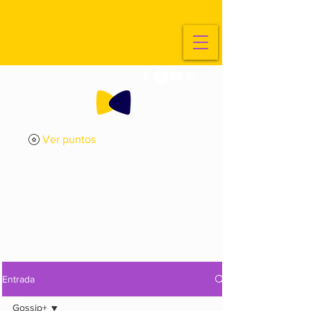
Ver puntos
ExplorArte
Media
Entrada
Gossip+