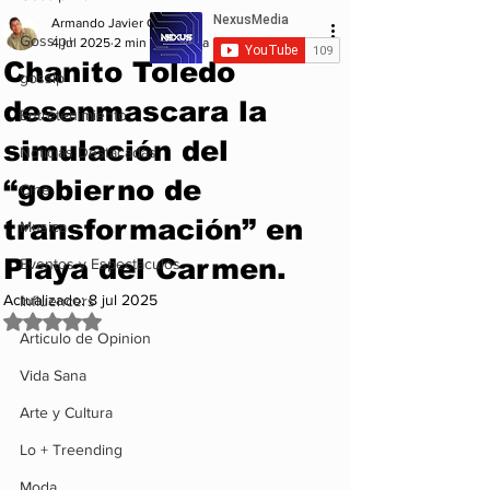
Armando Javier Garcia
Gossip+
4 jul 2025
2 min de lectura
Chanito Toledo
gossip
desenmascara la
Entretenimiento
simulación del
Noticias Destacadas
“gobierno de
Cine
transformación” en
Musica
Playa del Carmen.
Eventos y Espectáculos
Actualizado:
8 jul 2025
Influencers
Obtuvo NaN de 5 estrellas.
Articulo de Opinion
Vida Sana
Arte y Cultura
Lo + Treending
Moda