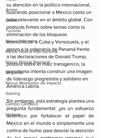
su atención en la política internacional, 
Anime
buscando posicionar a México como un 
actor relevante en el ámbito global. Con 
Comics
posturas firmes sobre temas como la 
Turismo
eliminación de los bloqueos 
Nexus Infórmate
económicos  a Cuba y Venezuela, y el 
apoyo a la soberanía de Panamá frente 
Nexus Noticia Internacional
a las declaraciones de Donald Trump,  
Nexus Noticia Nacional
postura sobre el maíz transgénico, la 
presidenta intenta construir una imagen 
Negocios
de liderazgo progresista y solidario en 
Nexus Momentos de Impacto
América Latina.
Gaming
Sin embargo, esta estrategia plantea una 
Cambio Climatico
pregunta fundamental: ¿es un esfuerzo 
Historia
autentico por fortalecer el papel de 
México en el mundo o simplemente una 
cortina de humo para desviar la atención 
de los graves problemas internos que 