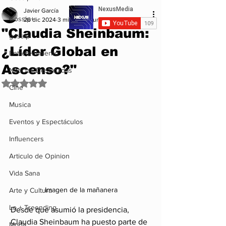
Javier García
Gossip+
26 dic 2024
3 min de lectura
"Claudia Sheinbaum:
gossip
¿Líder Global en
Entretenimiento
Ascenso?"
Noticias Destacadas
Obtuvo NaN de 5 estrellas.
Cine
Musica
Eventos y Espectáculos
Influencers
Articulo de Opinion
Vida Sana
Imagen de la mañanera 
Arte y Cultura
Lo + Treending
Desde que asumió la presidencia, 
Claudia Sheinbaum ha puesto parte de 
Moda