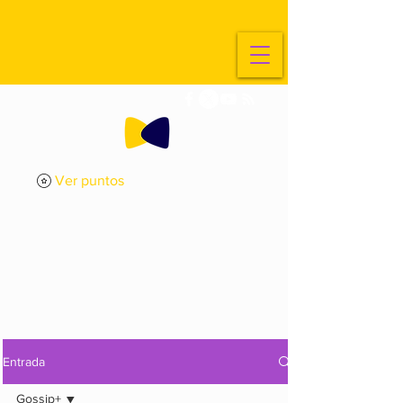
Ver puntos
ExplorArte
Media
Entrada
Gossip+