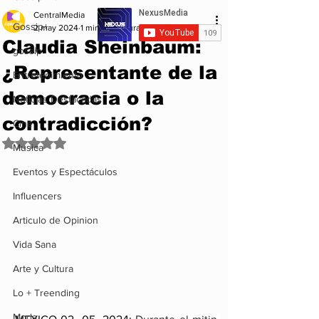
CentralMedia
Gossip+
2 may 2024
1 min de lectura
Claudia Sheinbaum:
gossip
¿Representante de la
Entretenimiento
democracia o la
Noticias Destacadas
contradicción?
Cine
Obtuvo NaN de 5 estrellas.
Musica
Eventos y Espectáculos
Influencers
Articulo de Opinion
Vida Sana
Arte y Cultura
Lo + Treending
Moda