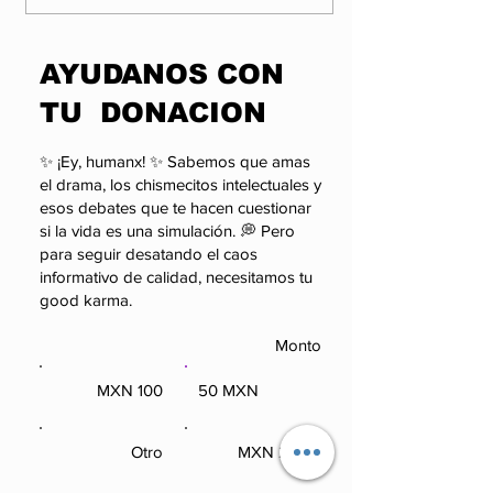
las organizaciones
factor que po
más influyentes y
alterar el cál
enigmáticas del
político de 
​AYUDANOS CON
poder.
TU DONACION
✨ ¡Ey, humanx! ✨ Sabemos que amas
el drama, los chismecitos intelectuales y
esos debates que te hacen cuestionar
si la vida es una simulación. 💭 Pero
para seguir desatando el caos
informativo de calidad, necesitamos tu
good karma.
Monto
100 MXN
50 MXN
100 MXN
50 MXN
Otro
250 MXN
Otro
250 MXN