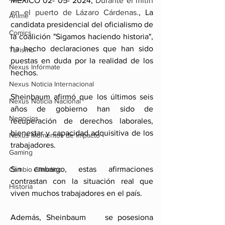
MEXICO 02- 05- 2024;
 Durante el mitin 
en el puerto de Lázaro Cárdenas.
, La 
Anime
candidata presidencial del oficialismo de 
Comics
la coalición "Sigamos haciendo historia", 
ha hecho declaraciones que han sido 
Turismo
puestas en duda por la realidad de los 
Nexus Infórmate
hechos.
Nexus Noticia Internacional
Sheinbaum afirmó que los últimos seis 
Nexus Noticia Nacional
años de gobierno han sido de 
Negocios
recuperación de derechos laborales, 
bienestar y capacidad adquisitiva de los 
Nexus Momentos de Impacto
trabajadores. 
Gaming
Sin embargo, estas afirmaciones 
Cambio Climatico
contrastan con la situación real que 
Historia
viven muchos trabajadores en el país.
Además, Sheinbaum    se posesiona 