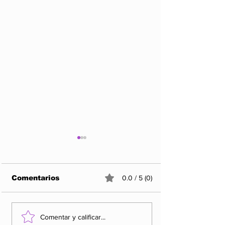
Comentarios
0.0 / 5 (0)
Los 5 Rankings de
Rocha Moya y
Comentar y calificar...