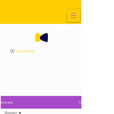
Ver puntos
ExplorArte
Media
Entrada
Gossip+