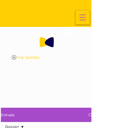
Ver puntos
ExplorArte
Media
Entrada
Gossip+