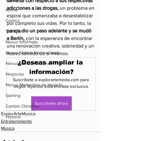
salvarse con respecto a sus respectivas 
adicciones a las drogas,
 un problema en 
Anime
espiral que comenzaba a desestabilizar 
Comics
por completo sus vidas. Por lo tanto, la
pareja dio un paso adelante y se mudó 
Turismo
a Berlín,
 con la esperanza de encontrar 
Nexus Infórmate
una renovación creativa, sobriedad y un 
Nexus Noticia Internacional
nuevo sentido de sí mismos.
¿Deseas ampliar la 
Nexus Noticia Nacional
información?
Negocios
Suscríbete a explorartemedia.com para 
Nexus Momentos de Impacto
seguir leyendo esta entrada exclusiva.
Gaming
Suscríbete ahora
Cambio Climatico
ExplorArteMusica
Historia
Entretenimiento
Musica