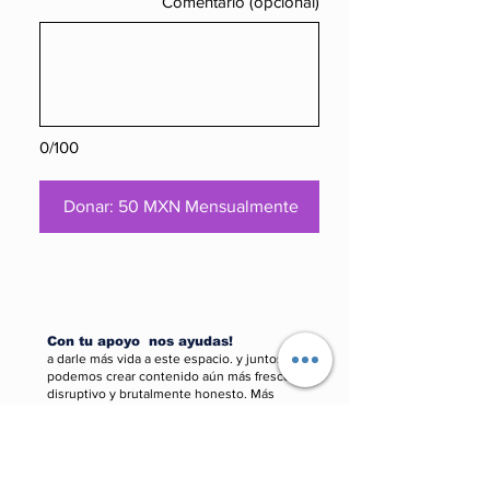
Comentario (opcional)
0/100
Donar: 50 MXN Mensualmente
Con tu apoyo nos ayudas!
a darle más vida a este espacio. y juntos
podemos crear contenido aún más fresco,
disruptivo y brutalmente honesto. Más
análisis, más salseo político, más arte que te
rompa el coco.
Haznos el paro y dona!
Que el algoritmo no
decida qué ves. Hazlo por la cultura, por el
chisme con causa, por la info sin filtro. 🚀