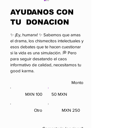
​AYUDANOS CON
TU DONACION
✨ ¡Ey, humanx! ✨ Sabemos que amas
el drama, los chismecitos intelectuales y
Roman Khimei y
Diana Navarr
esos debates que te hacen cuestionar
Yarema Malashchuk
profeta en su
si la vida es una simulación. 💭 Pero
en el Museo Thyssen-
con una voz 
para seguir desatando el caos
Bornemisza
leyenda
informativo de calidad, necesitamos tu
good karma.
Monto
100 MXN
50 MXN
100 MXN
50 MXN
Otro
250 MXN
Otro
250 MXN