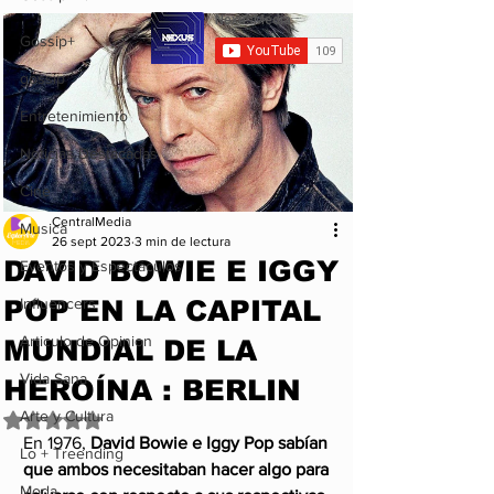
Gossip+
gossip
Entretenimiento
Noticias Destacadas
Cine
CentralMedia
Musica
26 sept 2023
3 min de lectura
DAVID BOWIE E IGGY
Eventos y Espectáculos
POP EN LA CAPITAL
Influencers
Articulo de Opinion
MUNDIAL DE LA
Vida Sana
HEROÍNA : BERLIN
Arte y Cultura
Obtuvo NaN de 5 estrellas.
En 1976, 
David Bowie e Iggy Pop sabían 
Lo + Treending
que ambos necesitaban hacer algo para 
Moda