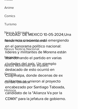
Anime
Comics
Turismo
Nexus Infórmate
 CIUDAD  DE MEXICO 10-05-2024;Una 
tendencia creciente está emergiendo 
Nexus Noticia Internacional
en el panorama político nacional: 
Nexus Noticia Nacional
líderes y militantes de Morena están 
Negocios
abandonando el partido en varias 
ciudades del país. Un ejemplo 
Nexus Momentos de Impacto
destacado de esto ocurrió en 
Gaming
Cuajimalpa, donde decenas de ex 
militantes se unieron al proyecto 
Cambio Climatico
encabezado por Santiago Taboada, 
Historia
candidato de la "Alianza Va por la 
CDMX" para la jefatura de gobierno.