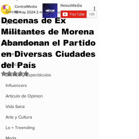
CentralMedia
Gossip+
10 may 2024
2 min de lectura
Decenas de Ex
gossip
Militantes de Morena
Entretenimiento
Abandonan el Partido
Noticias Destacadas
en Diversas Ciudades
Cine
del País
Musica
Obtuvo NaN de 5 estrellas.
Eventos y Espectáculos
Influencers
Articulo de Opinion
Vida Sana
Arte y Cultura
Lo + Treending
Moda