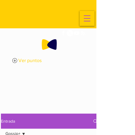
Ver puntos
ExplorArte
Media
Entrada
Gossip+