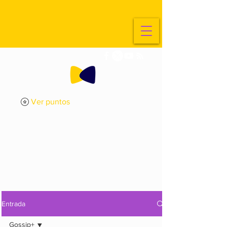
Ver puntos
ExplorArte
Media
Entrada
Gossip+