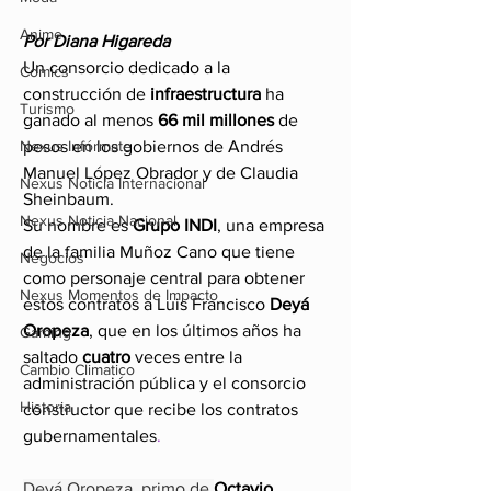
Anime
Por Diana Higareda
Un consorcio dedicado a la 
Comics
construcción de 
infraestructura
 ha 
Turismo
ganado al menos 
66 mil millones
 de 
Nexus Infórmate
pesos en los gobiernos de Andrés 
Manuel López Obrador y de Claudia 
Nexus Noticia Internacional
Sheinbaum.
Nexus Noticia Nacional
Su nombre es 
Grupo INDI
, una empresa 
de la familia Muñoz Cano que tiene 
Negocios
como personaje central para obtener 
Nexus Momentos de Impacto
estos contratos a Luis Francisco 
Deyá 
Oropeza
, que en los últimos años ha 
Gaming
saltado 
cuatro
 veces entre la 
Cambio Climatico
administración pública y el consorcio 
Historia
constructor que recibe los contratos 
gubernamentales
.
Deyá Oropeza, primo de 
Octavio 