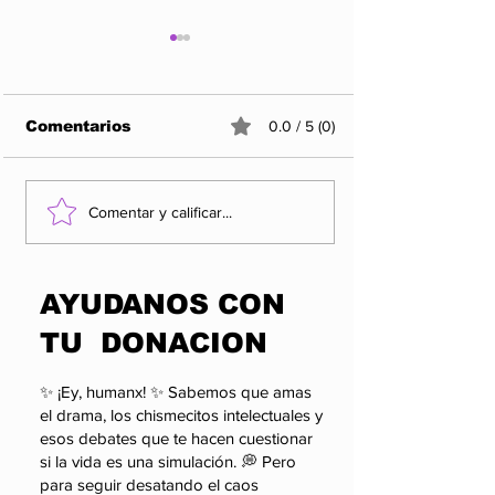
Comentarios
0.0 / 5 (0)
¿QUIÉN VIGILA AL
Entre propag
Comentar y calificar...
PODER SI EL PODER
realidad: el 
PUEDE SANCIONAR
que los apla
A QUIEN LO
pueden esco
​AYUDANOS CON
CUESTIONA?
TU DONACION
✨ ¡Ey, humanx! ✨ Sabemos que amas
el drama, los chismecitos intelectuales y
esos debates que te hacen cuestionar
si la vida es una simulación. 💭 Pero
para seguir desatando el caos