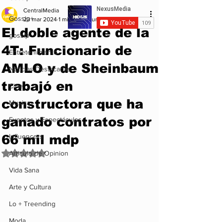
CentralMedia
Gossip+
23 mar 2024
1 min de lectura
El doble agente de la
gossip
4T: Funcionario de
Entretenimiento
AMLO y de Sheinbaum
Noticias Destacadas
trabajó en
Cine
constructora que ha
Musica
ganado contratos por
Eventos y Espectáculos
66 mil mdp
Influencers
Obtuvo NaN de 5 estrellas.
Articulo de Opinion
Vida Sana
Arte y Cultura
Lo + Treending
Moda