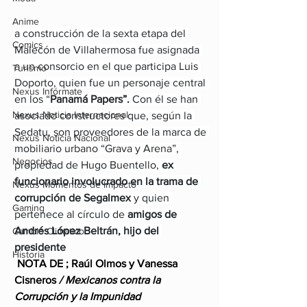
Anime
a construcción de la sexta etapa del 
Comics
Malecón de Villahermosa fue asignada 
a un consorcio en el que participa Luis 
Turismo
Doporto, quien fue un personaje central 
Nexus Infórmate
en los “
Panamá Papers”.
 Con él se han 
Nexus Noticia Internacional
asociado constructores que, según la 
Sedatu, son proveedores de la marca de 
Nexus Noticia Nacional
mobiliario urbano “Grava y Arena”, 
Negocios
propiedad de Hugo Buentello, 
ex 
funcionario involucrado en la trama de 
Nexus Momentos de Impacto
corrupción de Segalmex
 y quien 
Gaming
pertenece al círculo de 
amigos de 
Andrés López Beltrán, hijo del 
Cambio Climatico
presidente
Historia
 NOTA DE ; Raúl Olmos y Vanessa 
Cisneros 
/ Mexicanos contra la 
Corrupción y la Impunidad  