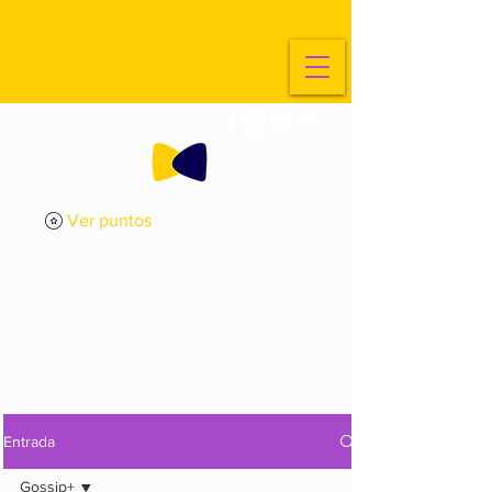
Ver puntos
ExplorArte
Media
Entrada
Gossip+