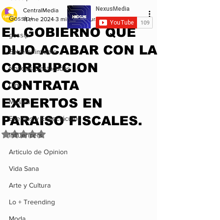
CentralMedia
Gossip+
11 ene 2024
3 min de lectura
EL GOBIERNO QUE
gossip
DIJO ACABAR CON LA
Entretenimiento
CORRUPCION
Noticias Destacadas
CONTRATA
Cine
EXPERTOS EN
Musica
PARAISO FISCALES.
Eventos y Espectáculos
Obtuvo NaN de 5 estrellas.
Influencers
Articulo de Opinion
Vida Sana
Arte y Cultura
Lo + Treending
Moda