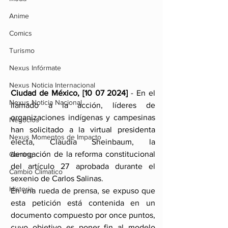
Anime
Comics
Turismo
Nexus Infórmate
Nexus Noticia Internacional
Ciudad de México, [10 07 2024]
 - En el 
Nexus Noticia Nacional
llamado a la acción, líderes de 
organizaciones indígenas y campesinas 
Negocios
han solicitado a la virtual presidenta 
Nexus Momentos de Impacto
electa, Claudia Sheinbaum, la 
derogación de la reforma constitucional 
Gaming
del artículo 27 aprobada durante el 
Cambio Climatico
sexenio de Carlos Salinas.
Historia
En una rueda de prensa, se expuso que 
esta petición está contenida en un 
documento compuesto por once puntos, 
cuyo objetivo es poner fin al modelo 