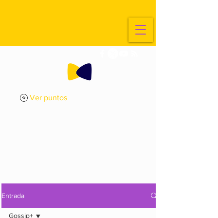
Ver puntos
ExplorArte
Media
Entrada
Gossip+