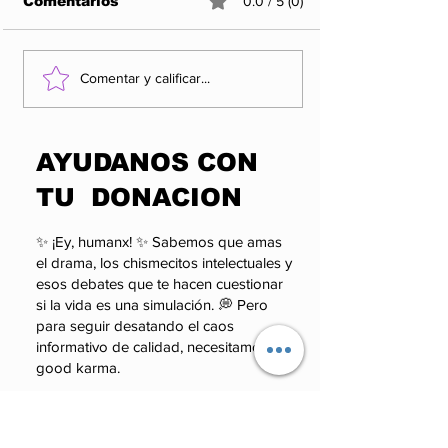
Comentarios
0.0 / 5 (0)
Los 5 Rankings de
Rocha Moya y
Comentar y calificar...
las organizaciones
factor que po
más influyentes y
alterar el cál
enigmáticas del
político de 
​AYUDANOS CON
poder.
TU DONACION
✨ ¡Ey, humanx! ✨ Sabemos que amas
el drama, los chismecitos intelectuales y
esos debates que te hacen cuestionar
si la vida es una simulación. 💭 Pero
para seguir desatando el caos
informativo de calidad, necesitamos tu
good karma.
Monto
100 MXN
50 MXN