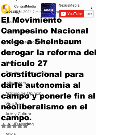
CentralMedia
Gossip+
10 jul 2024
2 min de lectura
El Movimiento
gossip
Campesino Nacional
Entretenimiento
exige a Sheinbaum
Noticias Destacadas
derogar la reforma del
Cine
artículo 27
Musica
constitucional para
Eventos y Espectáculos
darle autonomía al
Influencers
Articulo de Opinion
campo y ponerle fin al
Vida Sana
neoliberalismo en el
Arte y Cultura
campo.
Lo + Treending
Obtuvo NaN de 5 estrellas.
Moda