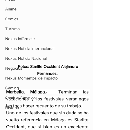
Anime
Comics
Turismo
Nexus Infórmate
Nexus Noticia Internacional
Nexus Noticia Nacional
  Fotos: Starlite Occident Alejandro 
Negocios
Fernandez.
Nexus Momentos de Impacto
Gaming
Marbella, Málaga.-  
Terminan las 
Cambio Climatico
vacaciones y los festivales veraniegos 
les toca hacer recuento de su trabajo. 
Historia
Uno de los festivales que sin duda se ha 
vuelto referencia en Málaga es Starlite 
Occident, que si bien es un excelente 