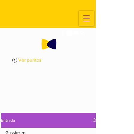
Ver puntos
ExplorArte
Media
Entrada
Gossip+