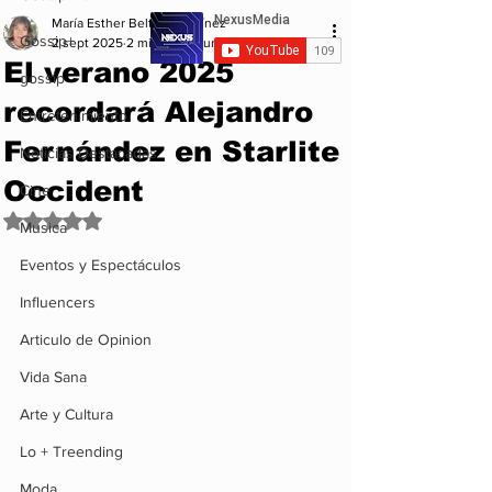
María Esther Beltrán Martínez
Gossip+
2 sept 2025
2 min de lectura
El verano 2025
gossip
recordará Alejandro
Entretenimiento
Fernández en Starlite
Noticias Destacadas
Occident
Cine
Obtuvo NaN de 5 estrellas.
Musica
Eventos y Espectáculos
Influencers
Articulo de Opinion
Vida Sana
Arte y Cultura
Lo + Treending
Moda