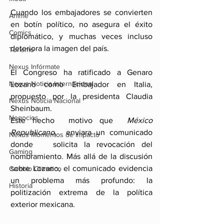
Cuando los embajadores se convierten 
Anime
en botín político, no asegura el éxito 
Comics
diplomático, y muchas veces incluso 
deteriora la imagen del país.
Turismo
Nexus Infórmate
El Congreso ha ratificado a Genaro 
Nexus Noticia Internacional
Lozano como Embajador en Italia, 
propuesto por la presidenta Claudia 
Nexus Noticia Nacional
Sheinbaum. 
Negocios
Este hecho  motivo que  
México 
Republicano
,  enviara un comunicado 
Nexus Momentos de Impacto
donde   solicita la revocación del 
Gaming
nombramiento. Más allá de la discusión 
sobre Lozano, el comunicado evidencia 
Cambio Climatico
un problema más profundo: la 
Historia
politización extrema de la política 
exterior mexicana.