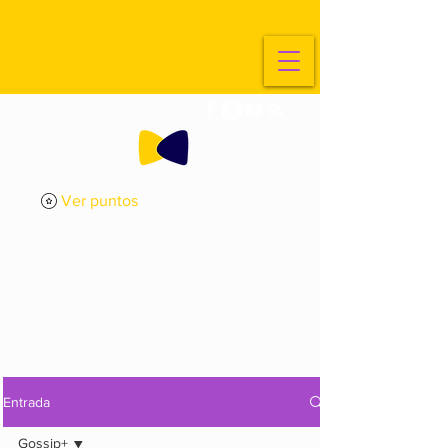
Ver puntos
ExplorArte
Media
Entrada
Gossip+