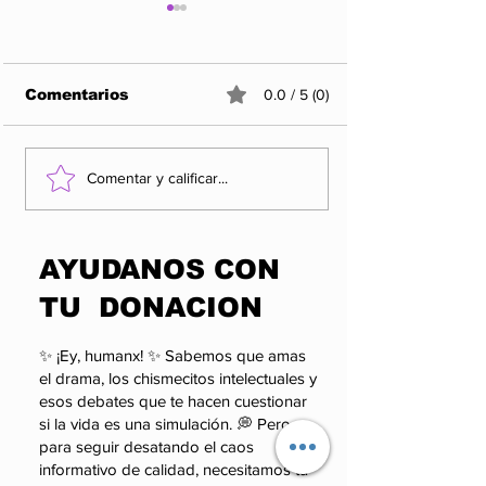
Comentarios
0.0 / 5 (0)
Los 5 Rankings de
Rocha Moya y
Comentar y calificar...
las organizaciones
factor que po
más influyentes y
alterar el cál
enigmáticas del
político de 
​AYUDANOS CON
poder.
TU DONACION
✨ ¡Ey, humanx! ✨ Sabemos que amas
el drama, los chismecitos intelectuales y
esos debates que te hacen cuestionar
si la vida es una simulación. 💭 Pero
para seguir desatando el caos
informativo de calidad, necesitamos tu