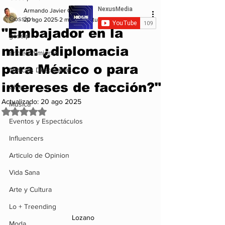
Armando Javier Garcia
Gossip+
20 ago 2025
2 min de lectura
"Embajador en la
gossip
mira: ¿diplomacia
Entretenimiento
para México o para
Noticias Destacadas
intereses de facción?"
Cine
Actualizado:
20 ago 2025
Musica
Obtuvo NaN de 5 estrellas.
Eventos y Espectáculos
Influencers
Articulo de Opinion
Vida Sana
Arte y Cultura
Lo + Treending
 Lozano
Moda