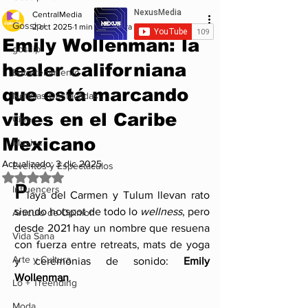
CentralMedia
Gossip+
2 oct 2025
1 min de lectura
Emily Wollenman: la
gossip
healer californiana
Entretenimiento
que está marcando
Noticias Destacadas
vibes en el Caribe
Cine
Mexicano
Musica
Actualizado:
3 dic 2025
Eventos y Espectáculos
Obtuvo NaN de 5 estrellas.
P
Influencers
laya del Carmen y Tulum llevan rato 
siendo hotspot de todo lo 
wellness
, pero 
Articulo de Opinion
desde 2021 hay un nombre que resuena 
Vida Sana
con fuerza entre retreats, mats de yoga 
Arte y Cultura
y ceremonias de sonido: 
Emily 
Wollenman
.
Lo + Treending
Moda