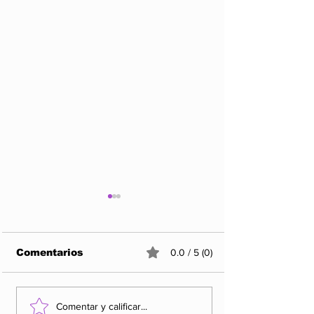
Comentarios
0.0 / 5 (0)
Karma Ink Collective
🌈 Marcha x l
Comentar y calificar...