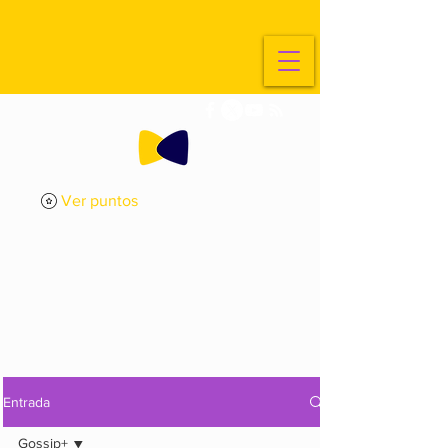
Ver puntos
ExplorArte
Media
Entrada
Gossip+