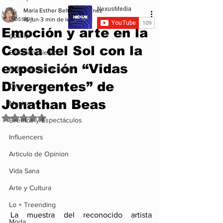
María Esther Beltrán Martínez
Gossip+
16 jun
3 min de lectura
Emoción y arte en la
gossip
Costa del Sol con la
Entretenimiento
exposición “Vidas
Noticias Destacadas
Divergentes” de
Cine
Jonathan Beas
Musica
Obtuvo NaN de 5 estrellas.
Eventos y Espectáculos
Influencers
Articulo de Opinion
Vida Sana
Arte y Cultura
Lo + Treending
La muestra del reconocido artista 
Moda