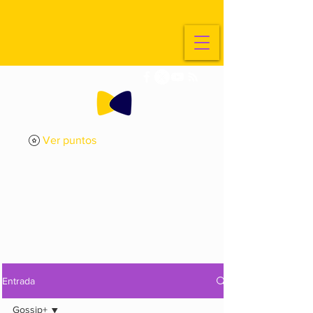
Ver puntos
ExplorArte
Media
Entrada
Gossip+