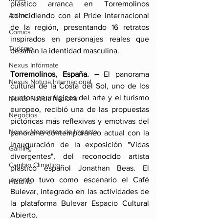
plástico arranca en Torremolinos 
coincidiendo con el Pride internacional 
Anime
de la región, presentando 16 retratos 
Comics
inspirados en personajes reales que 
Turismo
desafían la identidad masculina. 
Nexus Infórmate
Torremolinos, España. –
 El panorama 
Nexus Noticia Internacional
cultural de la Costa del Sol, uno de los 
puntos neurálgicos del arte y el turismo 
Nexus Noticia Nacional
europeo, recibió una de las propuestas 
Negocios
pictóricas más reflexivas y emotivas del 
Nexus Momentos de Impacto
panorama contemporáneo actual con la 
inauguración de la exposición "Vidas 
Gaming
divergentes", del reconocido artista 
Cambio Climatico
plástico español Jonathan Beas. El 
evento tuvo como escenario el Café 
Historia
Bulevar, integrado en las actividades de 
la plataforma Bulevar Espacio Cultural 
Abierto. 