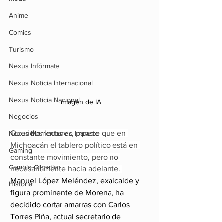
Anime
Comics
Turismo
Nexus Infórmate
Nexus Noticia Internacional
Nexus Noticia Nacional
imagen de IA
Negocios
Queridos lectores, parece que en 
Nexus Momentos de Impacto
Michoacán el tablero político está en 
Gaming
constante movimiento, pero no 
Cambio Climatico
necesariamente hacia adelante. 
Manuel López Meléndez, exalcalde y 
Historia
figura prominente de Morena, ha 
decidido cortar amarras con Carlos 
Torres Piña, actual secretario de 