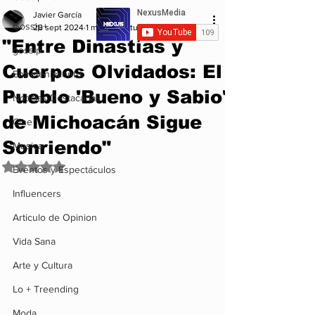
Javier García
Gossip+
28 sept 2024
1 min de lectura
"Entre Dinastías y
gossip
Cuerpos Olvidados: El
Entretenimiento
Pueblo 'Bueno y Sabio'
Noticias Destacadas
de Michoacán Sigue
Cine
Sonriendo"
Musica
Obtuvo NaN de 5 estrellas.
Eventos y Espectáculos
Influencers
Articulo de Opinion
Vida Sana
Arte y Cultura
Lo + Treending
Moda