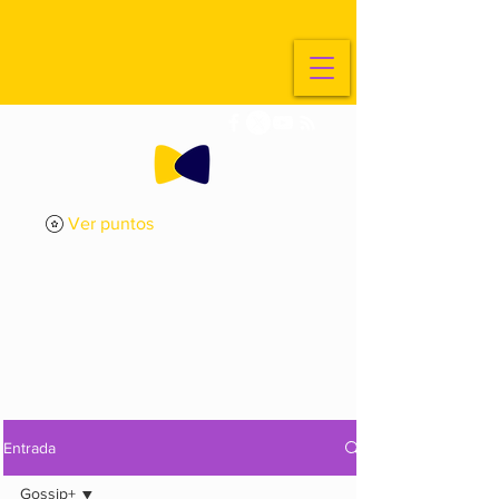
Ver puntos
ExplorArte
Media
Entrada
Gossip+