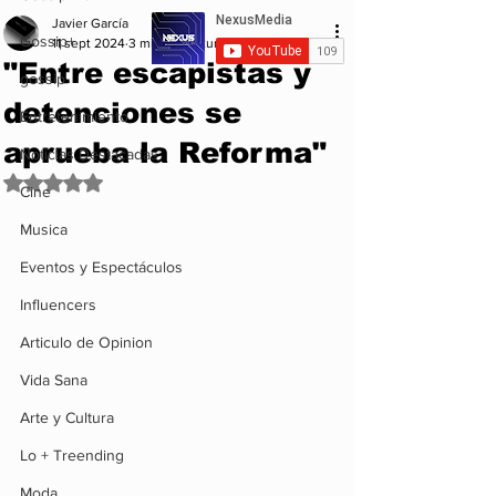
Javier García
Gossip+
11 sept 2024
3 min de lectura
"Entre escapistas y
gossip
detenciones se
Entretenimiento
aprueba la Reforma"
Noticias Destacadas
Obtuvo NaN de 5 estrellas.
Cine
Musica
Eventos y Espectáculos
Influencers
Articulo de Opinion
Vida Sana
Arte y Cultura
Lo + Treending
Moda