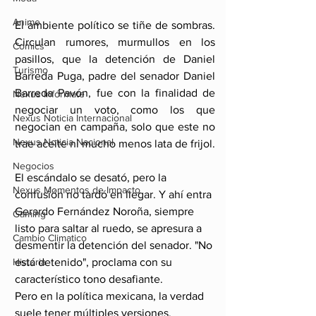
Anime
El ambiente político se tiñe de sombras. 
Circulan rumores, murmullos en los 
Comics
pasillos, que la detención de Daniel 
Turismo
Barreda Puga, padre del senador Daniel 
Barreda Pavón, fue con la finalidad de 
Nexus Infórmate
negociar un voto, como los que 
Nexus Noticia Internacional
negocian en campaña, solo que este no 
Nexus Noticia Nacional
trae aceite ni mucho menos lata de frijol.
Negocios
El escándalo se desató, pero la 
Nexus Momentos de Impacto
confusión no tardó en llegar. Y ahí entra 
Gerardo Fernández Noroña, siempre 
Gaming
listo para saltar al ruedo, se apresura a 
Cambio Climatico
desmentir la detención del senador. "No 
Historia
está detenido", proclama con su 
característico tono desafiante.
Pero en la política mexicana, la verdad 
suele tener múltiples versiones, 