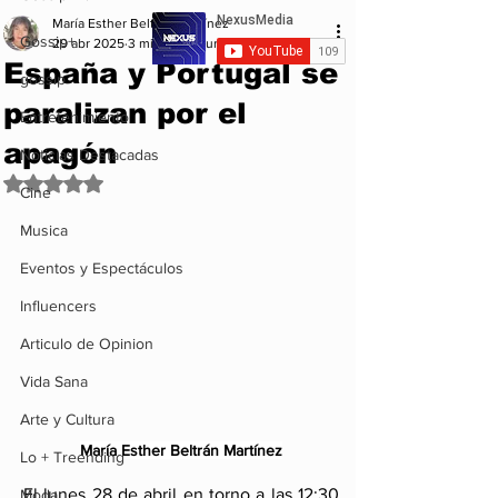
María Esther Beltrán Martínez
Gossip+
29 abr 2025
3 min de lectura
España y Portugal se
gossip
paralizan por el
Entretenimiento
apagón
Noticias Destacadas
Obtuvo NaN de 5 estrellas.
Cine
Musica
Eventos y Espectáculos
Influencers
Articulo de Opinion
Vida Sana
Arte y Cultura
María Esther Beltrán Martínez
Lo + Treending
El lunes 28 de abril en torno a las 12:30 
Moda