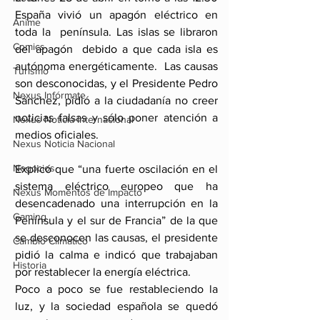
España vivió un apagón eléctrico en 
Anime
toda la  península. Las islas se libraron 
Comics
del apagón  debido a que cada isla es 
autónoma energéticamente.  Las causas 
Turismo
son desconocidas, y el Presidente Pedro 
Nexus Infórmate
Sánchez, pidió a la ciudadanía no creer 
noticias falsas y sólo poner atención a 
Nexus Noticia Internacional
medios oficiales.
Nexus Noticia Nacional
Negocios
Explicó que “una fuerte oscilación en el 
sistema eléctrico europeo que ha 
Nexus Momentos de Impacto
desencadenado una interrupción en la 
Gaming
Península y el sur de Francia” de la que 
se desconocen las causas, el presidente 
Cambio Climatico
pidió la calma e indicó que trabajaban 
Historia
por restablecer la energía eléctrica.
Poco a poco se fue restableciendo la 
luz, y la sociedad española se quedó 