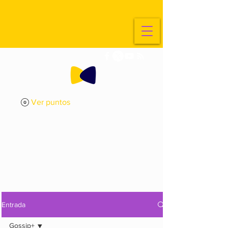
Ver puntos
ExplorArte
Media
Entrada
Gossip+