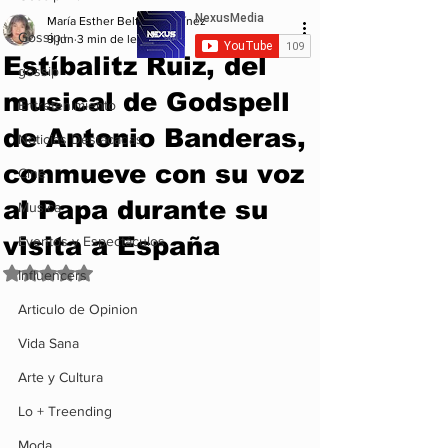
María Esther Beltrán Martínez
Gossip+
9 jun
3 min de lectura
Estíbalitz Ruiz, del
gossip
musical de Godspell
Entretenimiento
de Antonio Banderas,
Noticias Destacadas
conmueve con su voz
Cine
al Papa durante su
Musica
visita a España
Eventos y Espectáculos
Obtuvo NaN de 5 estrellas.
Influencers
Articulo de Opinion
Vida Sana
Arte y Cultura
Lo + Treending
Moda