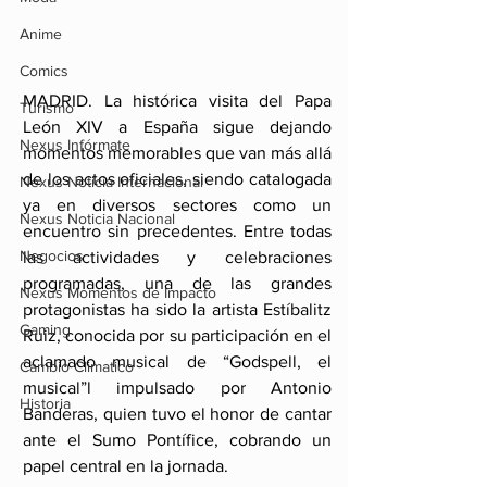
Anime
Comics
MADRID. La histórica visita del Papa 
Turismo
León XIV a España sigue dejando 
Nexus Infórmate
momentos memorables que van más allá 
de los actos oficiales, siendo catalogada 
Nexus Noticia Internacional
ya en diversos sectores como un 
Nexus Noticia Nacional
encuentro sin precedentes. Entre todas 
Negocios
las actividades y celebraciones 
programadas, una de las grandes 
Nexus Momentos de Impacto
protagonistas ha sido la artista Estíbalitz 
Gaming
Ruiz, conocida por su participación en el 
aclamado musical de “Godspell, el 
Cambio Climatico
musical”l impulsado por Antonio 
Historia
Banderas, quien tuvo el honor de cantar 
ante el Sumo Pontífice, cobrando un 
papel central en la jornada.