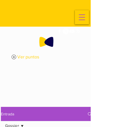
Ver puntos
ExplorArte
Media
Entrada
Gossip+