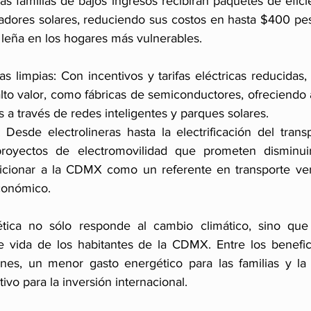
Las familias de bajos ingresos recibirán paquetes de efici
adores solares, reduciendo sus costos en hasta $400 pe
 leña en los hogares más vulnerables.
as limpias: Con incentivos y tarifas eléctricas reducida
lto valor, como fábricas de semiconductores, ofreciendo 
 a través de redes inteligentes y parques solares.
 Desde electrolineras hasta la electrificación del transp
royectos de electromovilidad que prometen disminuir
icionar a la CDMX como un referente en transporte ver
económico.
ética no sólo responde al cambio climático, sino que
e vida de los habitantes de la CDMX. Entre los benefici
nes, un menor gasto energético para las familias y la 
vo para la inversión internacional.