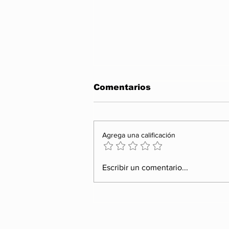
Comentarios
Agrega una calificación
Entre propaganda y
Escribir un comentario...
realidad: el México que
los aplausos no pueden
esconder