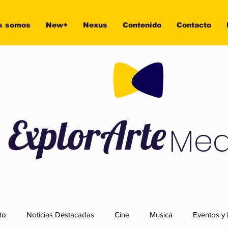
s somos
New+
Nexus
Contenido
Contacto
ExplorArte
Med
to
Noticias Destacadas
Cine
Musica
Eventos y