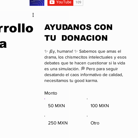
da
Anime
rollo
​AYUDANOS CON
TU DONACION
la
onal
Negocios
✨ ¡Ey, humanx! ✨ Sabemos que amas el
drama, los chismecitos intelectuales y esos
debates que te hacen cuestionar si la vida
es una simulación. 💭 Pero para seguir
desatando el caos informativo de calidad,
necesitamos tu good karma.
Monto
50 MXN
100 MXN
250 MXN
Otro