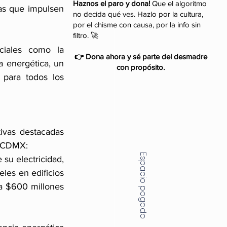
Haznos el paro y dona!
Que el algoritmo
as que impulsen 
no decida qué ves. Hazlo por la cultura,
por el chisme con causa, por la info sin
filtro. 🚀
iales como la 
👉 Dona ahora y sé parte del desmadre
a energética, un 
con propósito.
para todos los 
ivas destacadas 
a CDMX:
Espacio pogado
su electricidad, 
les en edificios 
a $600 millones 