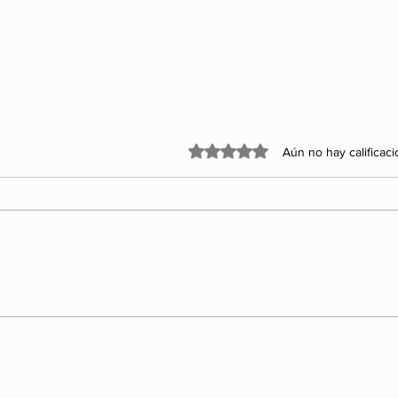
Obtuvo 0 de 5 estrellas.
Aún no hay calificac
Los 5 Rankings de las
organizaciones más
influyentes y
enigmáticas del poder.