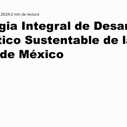
c 2024
2 min de lectura
on
Vida Sana
Arte y Cultura
Lo + Treending
Mo
gia Integral de Desar
ico Sustentable de 
Infórmate
Nexus Noticia Internacional
Nexus Noticia Naci
 de México
Gaming
Cambio Climatico
Historia
trellas.