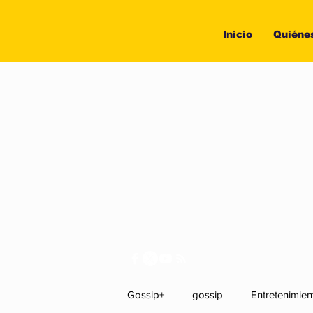
Inicio
Quiéne
Gossip+
gossip
Entretenimien