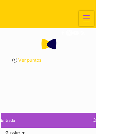
Ver puntos
ExplorArte
Media
Entrada
Gossip+