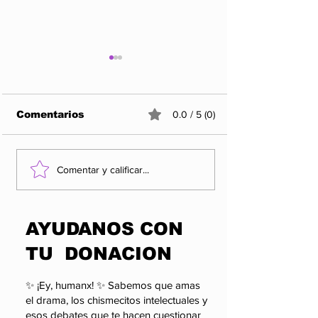
Comentarios
0.0 / 5 (0)
Los 5 Rankings de
Rocha Moya y
Comentar y calificar...
las organizaciones
factor que po
más influyentes y
alterar el cál
enigmáticas del
político de 
​AYUDANOS CON
poder.
TU DONACION
✨ ¡Ey, humanx! ✨ Sabemos que amas
el drama, los chismecitos intelectuales y
esos debates que te hacen cuestionar