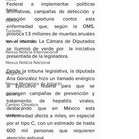
Federal a implementar políticas 
Anime
afirmativas, campañas de detección y 
atención oportuna contra esta 
Comics
enfermedad que, según la OMS, 
Turismo
provoca 1.3 millones de muertes anuales 
en el mundo. La Cámara de Diputados 
Nexus Infórmate
se iluminó de verde por  la iniciativa  
Nexus Noticia Internacional
presentada de la legisladora.
Nexus Noticia Nacional
Desde la tribuna legislativa, la diputada 
Negocios
Ana González hizo un llamado enérgico 
Nexus Momentos de Impacto
al Ejecutivo federal para que se 
prioricen campañas de prevención y 
Gaming
tratamiento de hepatitis virales, 
Cambio Climatico
destacando que en México esta 
Historia
enfermedad afecta a miles, en especial 
por el tipo C, con un estimado de hasta 
600 mil personas que requieren 
atención antiviral.