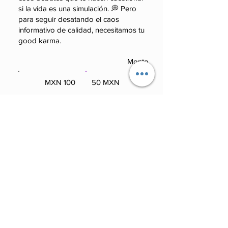
si la vida es una simulación. 💭 Pero
para seguir desatando el caos
informativo de calidad, necesitamos tu
good karma.
Monto
100 MXN
50 MXN
100 MXN
50 MXN
Otro
250 MXN
Otro
250 MXN
Comentario (opcional)
0/100