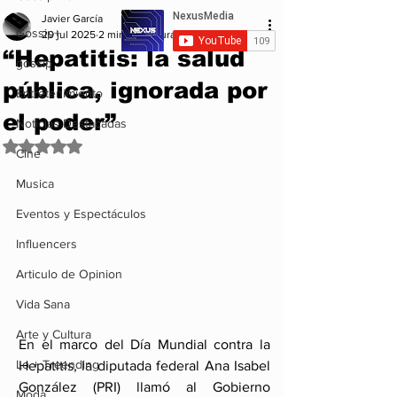
Javier García
Gossip+
29 jul 2025
2 min de lectura
“Hepatitis: la salud
gossip
pública, ignorada por
Entretenimiento
el poder”
Noticias Destacadas
Obtuvo NaN de 5 estrellas.
Cine
Musica
Eventos y Espectáculos
Influencers
Articulo de Opinion
Vida Sana
Arte y Cultura
En el marco del Día Mundial contra la 
Lo + Treending
Hepatitis, la diputada federal Ana Isabel 
González (PRI) llamó al Gobierno 
Moda