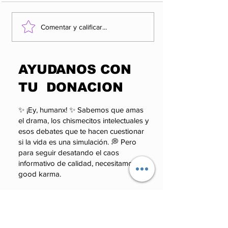
Los 5 Rankings de
Rocha Moya y
Comentar y calificar...
las organizaciones
factor que po
más influyentes y
alterar el cál
enigmáticas del
político de 
​AYUDANOS CON
poder.
TU DONACION
✨ ¡Ey, humanx! ✨ Sabemos que amas
el drama, los chismecitos intelectuales y
esos debates que te hacen cuestionar
si la vida es una simulación. 💭 Pero
para seguir desatando el caos
informativo de calidad, necesitamos tu
good karma.
Monto
100 MXN
50 MXN
100 MXN
50 MXN