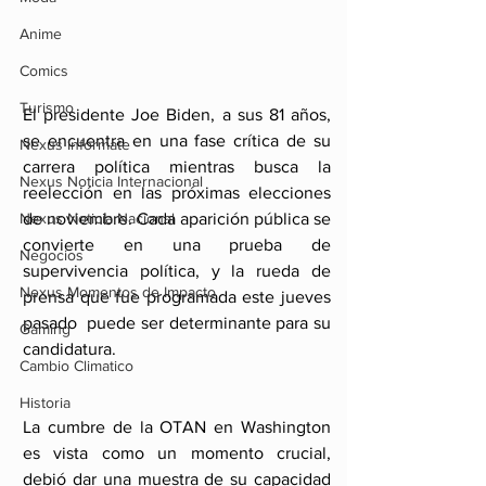
Anime
Comics
Turismo
El presidente Joe Biden, a sus 81 años, 
se encuentra en una fase crítica de su 
Nexus Infórmate
carrera política mientras busca la 
Nexus Noticia Internacional
reelección en las próximas elecciones 
Nexus Noticia Nacional
de noviembre. Cada aparición pública se 
convierte en una prueba de 
Negocios
supervivencia política, y la rueda de 
Nexus Momentos de Impacto
prensa que fue programada este jueves 
pasado  puede ser determinante para su 
Gaming
candidatura.
Cambio Climatico
Historia
La cumbre de la OTAN en Washington 
es vista como un momento crucial, 
debió dar una muestra de su capacidad 