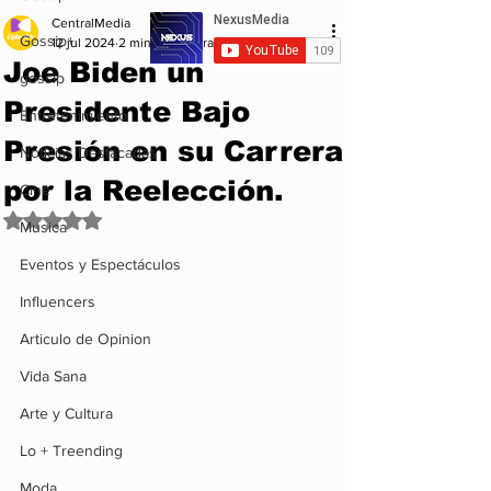
CentralMedia
Gossip+
12 jul 2024
2 min de lectura
Joe Biden un
gossip
Presidente Bajo
Entretenimiento
Presión en su Carrera
Noticias Destacadas
por la Reelección.
Cine
Obtuvo NaN de 5 estrellas.
Musica
Eventos y Espectáculos
Influencers
Articulo de Opinion
Vida Sana
Arte y Cultura
Lo + Treending
Moda