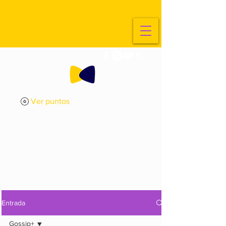
Ver puntos
ExplorArte
Media
Entrada
Gossip+