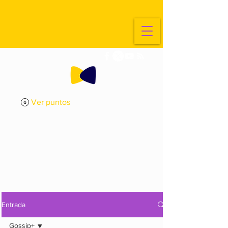
Ver puntos
ExplorArte
Media
Entrada
Gossip+