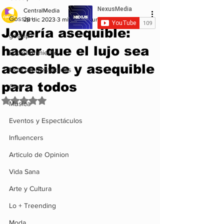
CentralMedia
Gossip+
28 dic 2023
3 min de lectura
Joyería asequible:
gossip
hacer que el lujo sea
Entretenimiento
accesible y asequible
Noticias Destacadas
para todos
Cine
Obtuvo NaN de 5 estrellas.
Musica
Eventos y Espectáculos
Influencers
Articulo de Opinion
Vida Sana
Arte y Cultura
Lo + Treending
Moda