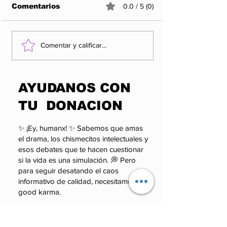
Comentarios
0.0 / 5 (0)
¿QUIÉN VIGILA AL
Entre propag
Comentar y calificar...
PODER SI EL PODER
realidad: el 
PUEDE SANCIONAR
que los apla
A QUIEN LO
pueden esco
​AYUDANOS CON
CUESTIONA?
TU DONACION
✨ ¡Ey, humanx! ✨ Sabemos que amas
el drama, los chismecitos intelectuales y
esos debates que te hacen cuestionar
si la vida es una simulación. 💭 Pero
para seguir desatando el caos
informativo de calidad, necesitamos tu
good karma.
Monto
100 MXN
50 MXN