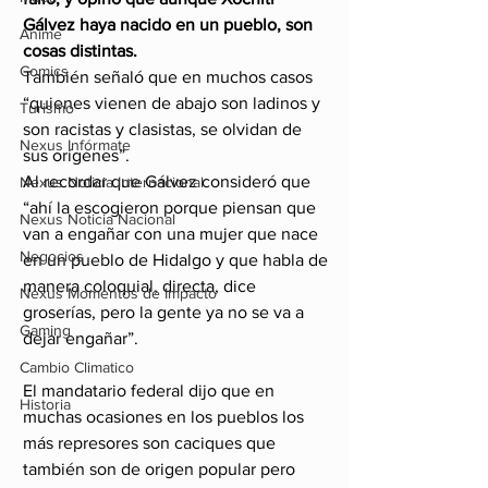
Gálvez haya nacido en un pueblo, son 
Anime
cosas distintas.
Comics
También señaló que en muchos casos 
“quienes vienen de abajo son ladinos y 
Turismo
son racistas y clasistas, se olvidan de 
Nexus Infórmate
sus orígenes”.
Al recordar que Gálvez consideró que 
Nexus Noticia Internacional
“ahí la escogieron porque piensan que 
Nexus Noticia Nacional
van a engañar con una mujer que nace 
Negocios
en un pueblo de Hidalgo y que habla de 
manera coloquial, directa, dice 
Nexus Momentos de Impacto
groserías, pero la gente ya no se va a 
Gaming
dejar engañar”.
Cambio Climatico
El mandatario federal dijo que en 
Historia
muchas ocasiones en los pueblos los 
más represores son caciques que 
también son de origen popular pero 