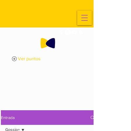
Ver puntos
ExplorArte
Media
Entrada
Gossip+