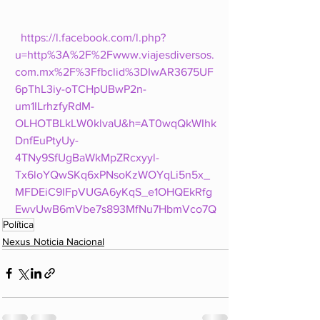
https://l.facebook.com/l.php?
u=http%3A%2F%2Fwww.viajesdiversos.
com.mx%2F%3Ffbclid%3DIwAR3675UF
6pThL3iy-oTCHpUBwP2n-
um1ILrhzfyRdM-
OLHOTBLkLW0klvaU&h=AT0wqQkWIhk
DnfEuPtyUy-
4TNy9SfUgBaWkMpZRcxyyl-
Tx6loYQwSKq6xPNsoKzWOYqLi5n5x_
MFDEiC9IFpVUGA6yKqS_e1OHQEkRfg
EwvUwB6mVbe7s893MfNu7HbmVco7Q
Política
Nexus Noticia Nacional