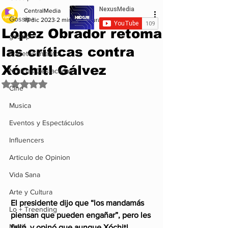
CentralMedia
Gossip+
19 dic 2023
2 min de lectura
López Obrador retoma
gossip
las críticas contra
Entretenimiento
Xóchitl Gálvez
Noticias Destacadas
Obtuvo NaN de 5 estrellas.
Cine
Musica
Eventos y Espectáculos
Influencers
Articulo de Opinion
Vida Sana
Arte y Cultura
El presidente dijo que “los mandamás 
Lo + Treending
piensan que pueden engañar”, pero les 
Moda
falló, y opinó que aunque Xóchitl 