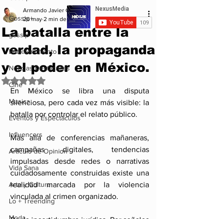
Armando Javier Garcia
Gossip+
26 may
2 min de lectura
La batalla entre la
gossip
verdad, la propaganda
Entretenimiento
y el poder en México.
Noticias Destacadas
Obtuvo NaN de 5 estrellas.
Cine
En México se libra una disputa 
Musica
silenciosa, pero cada vez más visible: la 
batalla por controlar el relato público.
Eventos y Espectáculos
Influencers
Más allá de conferencias mañaneras, 
campañas digitales, tendencias 
Articulo de Opinion
impulsadas desde redes o narrativas 
Vida Sana
cuidadosamente construidas existe una 
Arte y Cultura
realidad marcada por la violencia 
vinculada al crimen organizado.
Lo + Treending
Moda