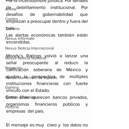
Por la incertidumbre jurídica. Por señales 
de debilitamiento institucional. Por 
Anime
desafíos de gobernabilidad que 
Comics
empiezan a preocupar dentro y fuera del 
país.
Turismo
Las alertas económicas también están 
Nexus Infórmate
encendidas.
Nexus Noticia Internacional
Moody’s Ratings volvió a lanzar una 
Nexus Noticia Nacional
señal preocupante al reducir la 
Negocios
calificación soberana de México y 
ajustar la perspectiva de múltiples 
Nexus Momentos de Impacto
instituciones financieras con fuerte 
Gaming
vínculo con el Estado.
Cambio Climatico
Entre ellas aparecen bancos privados, 
organismos financieros públicos y 
Historia
empresas  del país.
El mensaje es muy  claro y  los datos no 