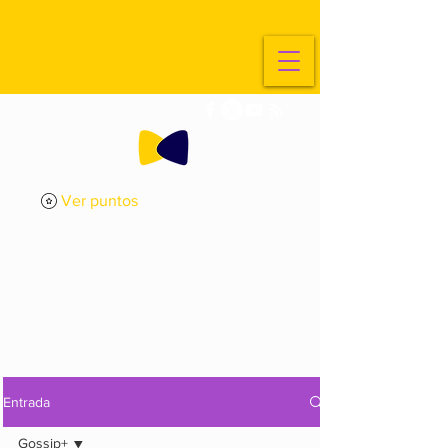
Ver puntos
ExplorArte
Media
Entrada
Gossip+