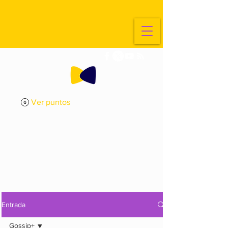
Ver puntos
ExplorArte
Media
Entrada
Gossip+