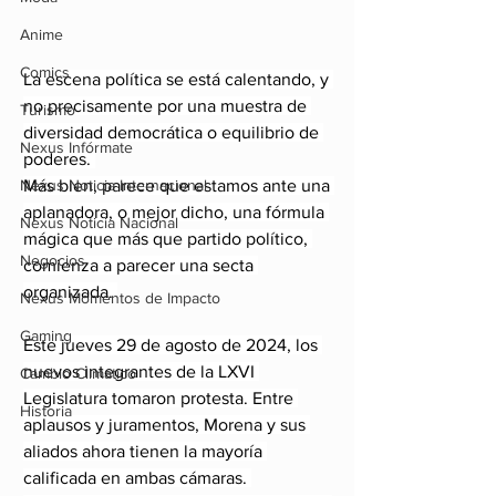
Anime
Comics
La escena política se está calentando, y 
no precisamente por una muestra de 
Turismo
diversidad democrática o equilibrio de 
Nexus Infórmate
poderes. 
Nexus Noticia Internacional
Más bien, parece que estamos ante una 
aplanadora, o mejor dicho, una fórmula 
Nexus Noticia Nacional
mágica que más que partido político, 
Negocios
comienza a parecer una secta 
organizada. 
Nexus Momentos de Impacto
Gaming
Este jueves 29 de agosto de 2024, los 
nuevos integrantes de la LXVI 
Cambio Climatico
Legislatura tomaron protesta. Entre 
Historia
aplausos y juramentos, Morena y sus 
aliados ahora tienen la mayoría 
calificada en ambas cámaras. 