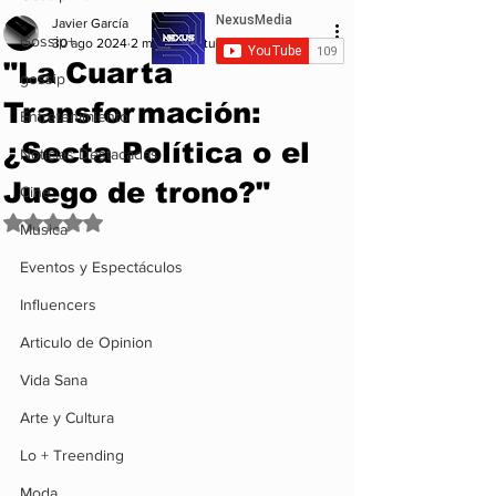
Javier García
Gossip+
30 ago 2024
2 min de lectura
"La Cuarta
gossip
Transformación:
Entretenimiento
¿Secta Política o el
Noticias Destacadas
Juego de trono?"
Cine
Obtuvo NaN de 5 estrellas.
Musica
Eventos y Espectáculos
Influencers
Articulo de Opinion
Vida Sana
Arte y Cultura
Lo + Treending
Moda