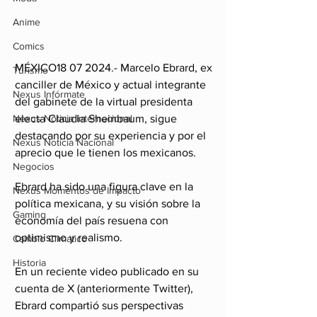
Anime
Comics
MÉXICO18 07 2024.- Marcelo Ebrard, ex 
Turismo
canciller de México y actual integrante 
Nexus Infórmate
del gabinete de la virtual presidenta 
Nexus Noticia Internacional
electa Claudia Sheinbaum, sigue 
destacando por su experiencia y por el 
Nexus Noticia Nacional
aprecio que le tienen los mexicanos. 
Negocios
Ebrard ha sido una figura clave en la 
Nexus Momentos de Impacto
política mexicana, y su visión sobre la 
Gaming
economía del país resuena con 
optimismo y realismo.
Cambio Climatico
Historia
En un reciente video publicado en su 
cuenta de X (anteriormente Twitter), 
Ebrard compartió sus perspectivas 