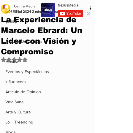
CentralMedia
Gossip+
18 jul 2024
2 min de lectura
La Experiencia de
gossip
Marcelo Ebrard: Un
Entretenimiento
Líder con Visión y
Noticias Destacadas
Compromiso
Cine
Obtuvo NaN de 5 estrellas.
Musica
Eventos y Espectáculos
Influencers
Articulo de Opinion
Vida Sana
Arte y Cultura
Lo + Treending
Moda