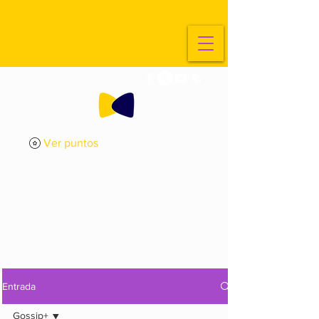
Ver puntos
ExplorArte
Media
Entrada
Gossip+