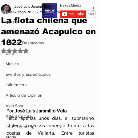
José Luis Jaramillo Vela
Gossip+
23 ago 2025
2 min de lectura
La flota chilena que
gossip
amenazó Acapulco en
Entretenimiento
1822
Noticias Destacadas
Obtuvo NaN de 5 estrellas.
Cine
Musica
Eventos y Espectáculos
Influencers
Articulo de Opinion
Vida Sana
Por 
José Luis Jaramillo Vela
Arte y Cultura
Hace apenas unos días, el submarino 
chileno 
Thomson
 emergió frente a las 
Lo + Treending
costas de Vallarta. Entre turistas 
Moda