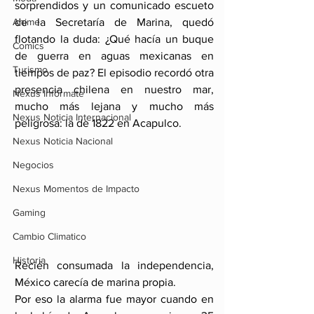
sorprendidos y un comunicado escueto 
de la Secretaría de Marina, quedó 
Anime
flotando la duda: ¿Qué hacía un buque 
Comics
de guerra en aguas mexicanas en 
Turismo
tiempos de paz? El episodio recordó otra 
presencia chilena en nuestro mar, 
Nexus Infórmate
mucho más lejana y mucho más 
Nexus Noticia Internacional
peligrosa: la de 1822 en Acapulco.
Nexus Noticia Nacional
Negocios
Nexus Momentos de Impacto
Gaming
Cambio Climatico
Historia
Recién consumada la independencia, 
México carecía de marina propia. 
Por eso la alarma fue mayor cuando en 