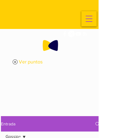
Ver puntos
ExplorArte
Media
Entrada
Gossip+