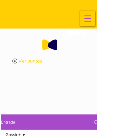
Ver puntos
ExplorArte
Media
Entrada
Gossip+