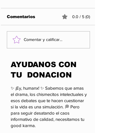
Comentarios
0.0 / 5 (0)
"Sombras Entre
Imperdibles 
Comentar y calificar...
Intriga y Humor en la
y Sagas
Nueva Miniserie
Protagonizada por
​AYUDANOS CON
Kathryn Hahn, Jack
Cole y Aubrey Plaza"
TU DONACION
✨ ¡Ey, humanx! ✨ Sabemos que amas
el drama, los chismecitos intelectuales y
esos debates que te hacen cuestionar
si la vida es una simulación. 💭 Pero
para seguir desatando el caos
informativo de calidad, necesitamos tu
good karma.