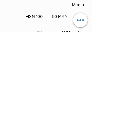
Monto
100 MXN
50 MXN
100 MXN
50 MXN
Otro
250 MXN
Otro
250 MXN
Comentario (opcional)
0/100
Donar: 50 MXN Mensualmente