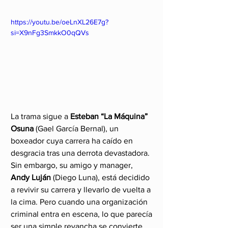
https://youtu.be/oeLnXL26E7g?
si=X9nFg3SmkkO0qQVs
La trama sigue a 
Esteban “La Máquina” 
Osuna
 (Gael García Bernal), un 
boxeador cuya carrera ha caído en 
desgracia tras una derrota devastadora. 
Sin embargo, su amigo y manager, 
Andy Luján
 (Diego Luna), está decidido 
a revivir su carrera y llevarlo de vuelta a 
la cima. Pero cuando una organización 
criminal entra en escena, lo que parecía 
ser una simple revancha se convierte 