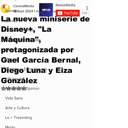
CentralMedia
Gossip+
18 sept 2024
1 min de lectura
La nueva miniserie de
gossip
Disney+, "La
Entretenimiento
Máquina",
Noticias Destacadas
protagonizada por
Cine
Gael García Bernal,
Musica
Diego Luna y Eiza
Eventos y Espectáculos
González
Influencers
Obtuvo NaN de 5 estrellas.
Articulo de Opinion
Vida Sana
Arte y Cultura
Lo + Treending
Moda