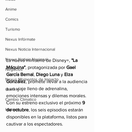
Anime
Comics
Turismo
Nexus Infórmate
Nexus Noticia Internacional
Nexus Noticia Nacional
La nueva miniserie de Disney+, 
"La 
Máquina"
, protagonizada por 
Gael 
Negocios
García Bernal
, 
Diego Luna
 y 
Eiza 
Nexus Momentos de Impacto
González
, promete llevar a la audiencia 
a un viaje lleno de adrenalina, 
Gaming
emociones intensas y dilemas morales. 
Cambio Climatico
Con su estreno exclusivo el próximo 
9 
Historia
de octubre
, los seis episodios estarán 
disponibles en la plataforma, listos para 
cautivar a los espectadores.