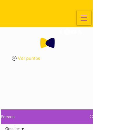
Ver puntos
ExplorArte
Media
Entrada
Gossip+