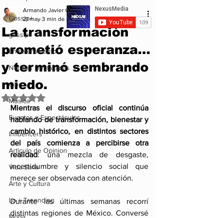
Armando Javier Garcia
Gossip+
21 may
3 min de lectura
La transformación
gossip
prometió esperanza…
Entretenimiento
y terminó sembrando
Noticias Destacadas
miedo.
Cine
Obtuvo NaN de 5 estrellas.
Musica
Mientras el discurso oficial continúa 
Eventos y Espectáculos
hablando de transformación, bienestar y 
cambio histórico, en distintos sectores 
Influencers
del país comienza a percibirse otra 
Articulo de Opinion
realidad
: una mezcla de desgaste, 
incertidumbre y silencio social que 
Vida Sana
merece ser observada con atención.
Arte y Cultura
Lo + Treending
Durante las últimas semanas recorrí 
distintas regiones de México. Conversé 
Moda