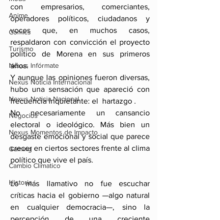
con empresarios, comerciantes, 
Anime
operadores políticos, ciudadanos y 
voces que, en muchos casos, 
Comics
respaldaron con convicción el proyecto 
Turismo
político de Morena en sus primeros 
Nexus Infórmate
años.
Y aunque las opiniones fueron diversas, 
Nexus Noticia Internacional
hubo una sensación que apareció con 
Nexus Noticia Nacional
frecuencia inquietante: el  hartazgo .
No necesariamente un cansancio 
Negocios
electoral o ideológico. Más bien un 
Nexus Momentos de Impacto
desgaste emocional y social que parece 
crecer en ciertos sectores frente al clima 
Gaming
político que vive el país.
Cambio Climatico
Historia
Lo más llamativo no fue escuchar 
críticas hacia el gobierno —algo natural 
en cualquier democracia—, sino la 
percepción de una creciente 