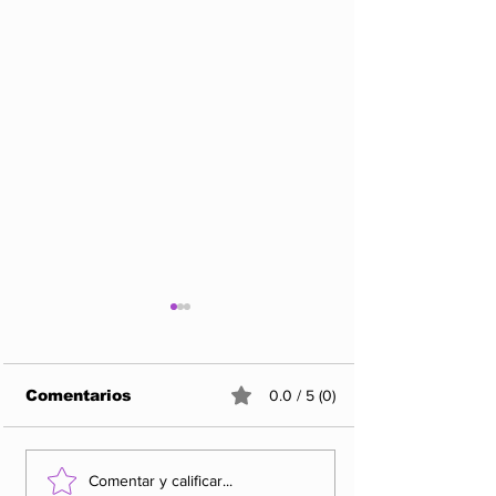
Comentarios
0.0 / 5 (0)
Los 5 Rankings de
Rocha Moya y
Comentar y calificar...