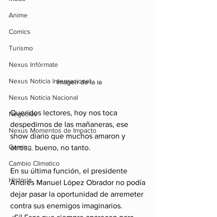
Anime
Comics
Turismo
Nexus Infórmate
Nexus Noticia Internacional
imagen de la ia
Nexus Noticia Nacional
Queridos lectores, hoy nos toca 
Negocios
despedirnos de las mañaneras, ese 
Nexus Momentos de Impacto
show diario que muchos amaron y 
Gaming
otros... bueno, no tanto. 
Cambio Climatico
En su última función, el presidente 
Historia
Andrés Manuel López Obrador no podía 
dejar pasar la oportunidad de arremeter 
contra sus enemigos imaginarios.