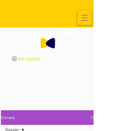
Ver puntos
ExplorArte
Media
Entrada
Gossip+