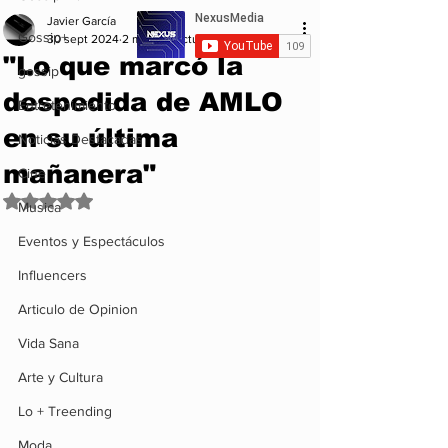
Javier García
Gossip+
30 sept 2024
2 min de lectura
"Lo que marcó la
gossip
despedida de AMLO
Entretenimiento
en su última
Noticias Destacadas
mañanera"
Cine
Obtuvo NaN de 5 estrellas.
Musica
Eventos y Espectáculos
Influencers
Articulo de Opinion
Vida Sana
Arte y Cultura
Lo + Treending
Moda