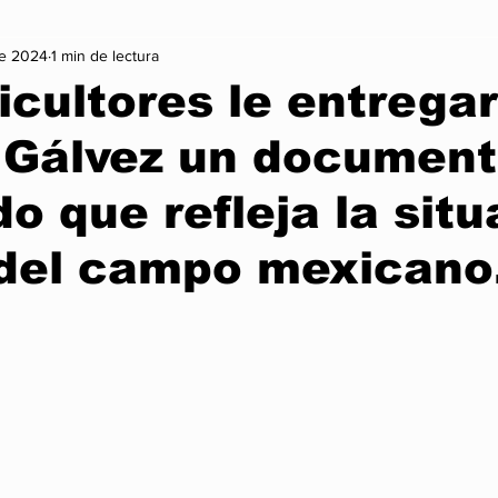
e 2024
1 min de lectura
on
Vida Sana
Arte y Cultura
Lo + Treending
Mo
icultores le entrega
 Gálvez un documen
Infórmate
Nexus Noticia Internacional
Nexus Noticia Naci
do que refleja la sit
Gaming
Cambio Climatico
Historia
 del campo mexicano
trellas.