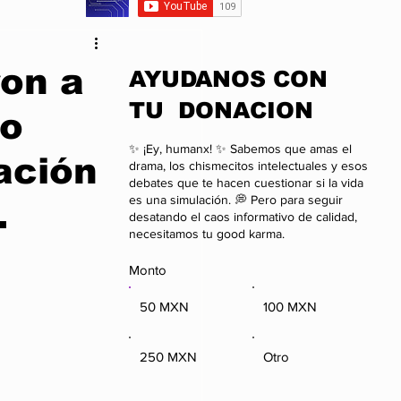
da
Anime
ron a
​AYUDANOS CON
TU DONACION
to
onal
Negocios
✨ ¡Ey, humanx! ✨ Sabemos que amas el
uación
drama, los chismecitos intelectuales y esos
debates que te hacen cuestionar si la vida
es una simulación. 💭 Pero para seguir
.
desatando el caos informativo de calidad,
necesitamos tu good karma.
Monto
50 MXN
100 MXN
250 MXN
Otro