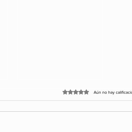
Obtuvo 0 de 5 estrellas.
Aún no hay calificac