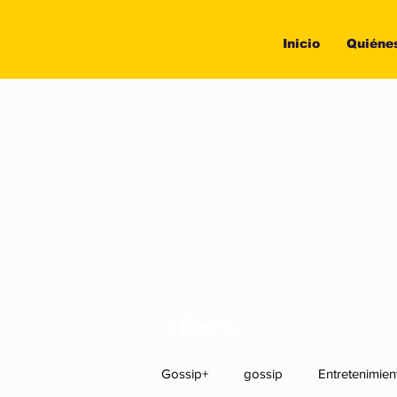
Inicio
Quiéne
Gossip+
gossip
Entretenimien