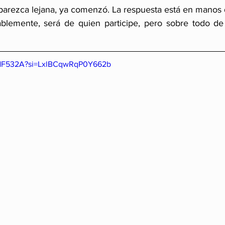
parezca lejana, ya comenzó. La respuesta está en manos 
tablemente, será de quien participe, pero sobre todo de
7cHF532A?si=LxlBCqwRqP0Y662b