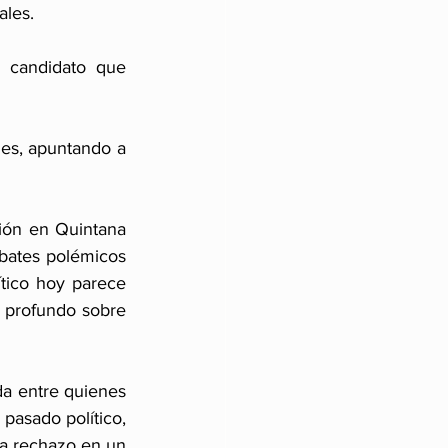
ales.
 candidato que 
es, apuntando a 
ión en Quintana 
bates polémicos 
ítico hoy parece 
 profundo sobre 
da entre quienes 
pasado político, 
a rechazo en un 