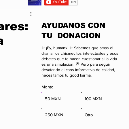
da
Anime
ares:
​AYUDANOS CON
TU DONACION
a
onal
Negocios
✨ ¡Ey, humanx! ✨ Sabemos que amas el
drama, los chismecitos intelectuales y esos
debates que te hacen cuestionar si la vida
es una simulación. 💭 Pero para seguir
desatando el caos informativo de calidad,
necesitamos tu good karma.
Monto
50 MXN
100 MXN
250 MXN
Otro