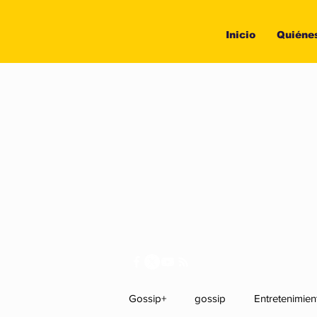
Inicio
Quiéne
Gossip+
gossip
Entretenimien