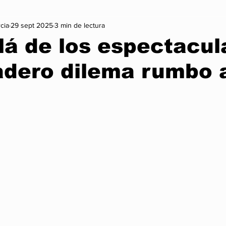
cia
29 sept 2025
3 min de lectura
on
Vida Sana
Arte y Cultura
Lo + Treending
Mo
lá de los espectacul
adero dilema rumbo 
Infórmate
Nexus Noticia Internacional
Nexus Noticia Naci
Gaming
Cambio Climatico
Historia
trellas.