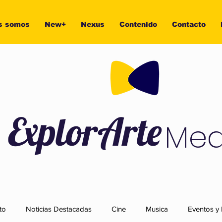
s somos
New+
Nexus
Contenido
Contacto
ExplorArte
Med
to
Noticias Destacadas
Cine
Musica
Eventos y