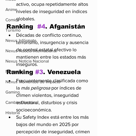
activo, ocupa repetidamente altos 
Anime
niveles de inseguridad en índices 
globales.
Comics
Ranking  
#4
. Afganistán
Turismo
Décadas de conflicto continuo, 
Nexus Infórmate
terrorismo, insurgencia y ausencia 
de control estatal efectivo lo 
Nexus Noticia Internacional
mantienen entre los estados más 
Nexus Noticia Nacional
inseguros.
Ranking 
#3
. Venezuela
Negocios
Frecuentemente clasificada como 
Nexus Momentos de Impacto
la 
más peligrosa
 por índices de 
Gaming
crimen violentos, inseguridad 
estructural, disturbios y crisis 
Cambio Climatico
socioeconómica.
Historia
Su Safety Index está entre los más 
bajos del mundo en 2025 por 
percepción de inseguridad, crimen 