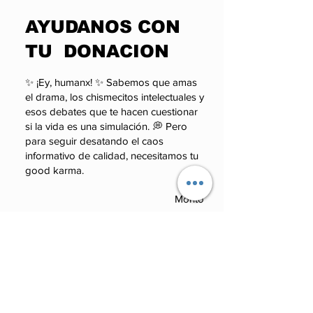
A QUIEN LO
pueden esco
​AYUDANOS CON
CUESTIONA?
TU DONACION
✨ ¡Ey, humanx! ✨ Sabemos que amas
el drama, los chismecitos intelectuales y
esos debates que te hacen cuestionar
si la vida es una simulación. 💭 Pero
para seguir desatando el caos
informativo de calidad, necesitamos tu
good karma.
Monto
100 MXN
50 MXN
100 MXN
50 MXN
Otro
250 MXN
Otro
250 MXN
Comentario (opcional)