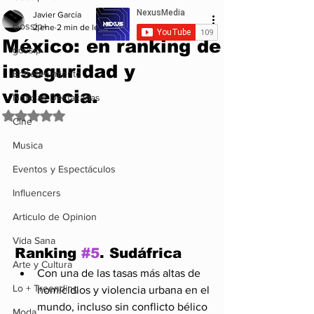
Javier García
Gossip+
2 ene
2 min de lectura
México: en ranking de
gossip
inseguridad y
Entretenimiento
violencia.
Noticias Destacadas
Obtuvo NaN de 5 estrellas.
Cine
Musica
Eventos y Espectáculos
Influencers
Articulo de Opinion
Vida Sana
Ranking 
#5
. Sudáfrica
Arte y Cultura
Con una de las tasas más altas de 
Lo + Treending
homicidios y violencia urbana en el 
mundo, incluso sin conflicto bélico 
Moda