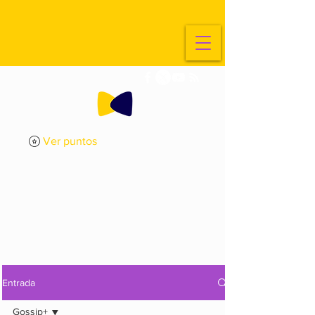
Ver puntos
ExplorArte
Media
Entrada
Gossip+