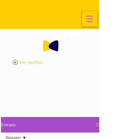
Ver puntos
ExplorArte
Media
Entrada
Gossip+