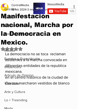
CentralMedia
Gossip+
18 feb 2024
3 min de lectura
Manifestación
gossip
nacional, Marcha por
Entretenimiento
la Democracia en
Noticias Destacadas
Mexico.
Cine
Obtuvo NaN de 5 estrellas.
Musica
La democracia no se toca  reclaman 
Eventos y Espectáculos
asistentes a la marcha convocada en 
diferentes entidades de la republica 
Influencers
mexicana.
Articulo de Opinion
en el centro histórico de la ciudad de 
Oaxaca marcharon vestidos de blanco
Vida Sana
Arte y Cultura
Lo + Treending
Moda