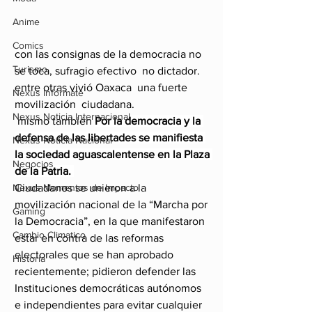
Anime
Comics
con las consignas de la democracia no 
Turismo
se toca, sufragio efectivo  no dictador. 
entre otras vivió Oaxaca  una fuerte 
Nexus Infórmate
movilización  ciudadana.
Nexus Noticia Internacional
 mismo también 
Por la democracia y la 
defensa de las libertades se manifiesta 
Nexus Noticia Nacional
la sociedad aguascalentense en la Plaza 
Negocios
de la Patria. 
Nexus Momentos de Impacto
Ciudadanos se unieron a la 
movilización nacional de la “Marcha por 
Gaming
la Democracia”, en la que manifestaron 
Cambio Climatico
estar en contra de las reformas 
electorales que se han aprobado 
Historia
recientemente; pidieron defender las 
Instituciones democráticas autónomos 
e independientes para evitar cualquier 