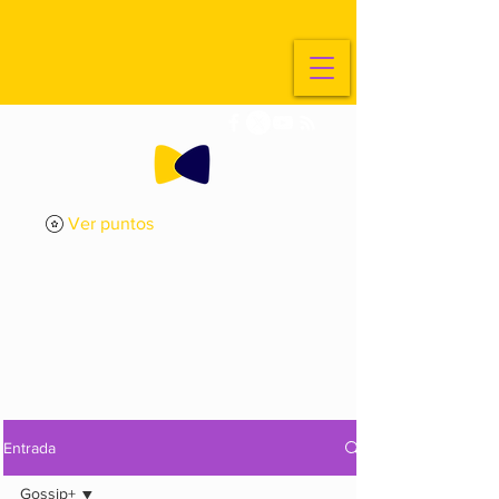
Ver puntos
ExplorArte
Media
Entrada
Gossip+