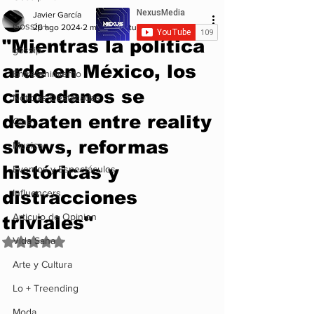
Javier García
Gossip+
26 ago 2024
2 min de lectura
"Mientras la política
gossip
arde en México, los
Entretenimiento
ciudadanos se
Noticias Destacadas
debaten entre reality
Cine
shows, reformas
Musica
históricas y
Eventos y Espectáculos
distracciones
Influencers
Articulo de Opinion
triviales"
Vida Sana
Obtuvo NaN de 5 estrellas.
Arte y Cultura
Lo + Treending
Moda