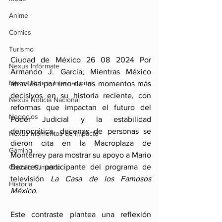
Anime
Comics
Turismo
Ciudad de México 26 08 2024 Por 
Nexus Infórmate
Armando J. García; Mientras México 
Nexus Noticia Internacional
atraviesa por uno de los momentos más 
decisivos en su historia reciente, con 
Nexus Noticia Nacional
reformas que impactan el futuro del 
Negocios
Poder Judicial y la estabilidad 
democrática, decenas de personas se 
Nexus Momentos de Impacto
dieron cita en la Macroplaza de 
Gaming
Monterrey para mostrar su apoyo a Mario 
Bezares, participante del programa de 
Cambio Climatico
televisión 
La Casa de los Famosos 
Historia
México
. 
Este contraste plantea una reflexión 