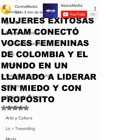
CentralMedia
Gossip+
3 jun
3 min de lectura
MUJERES EXITOSAS
gossip
LATAM CONECTÓ
Entretenimiento
VOCES FEMENINAS
Noticias Destacadas
DE COLOMBIA Y EL
Cine
MUNDO EN UN
Musica
LLAMADO A LIDERAR
Eventos y Espectáculos
SIN MIEDO Y CON
Influencers
Articulo de Opinion
PROPÓSITO
Vida Sana
Obtuvo NaN de 5 estrellas.
Arte y Cultura
Lo + Treending
Moda