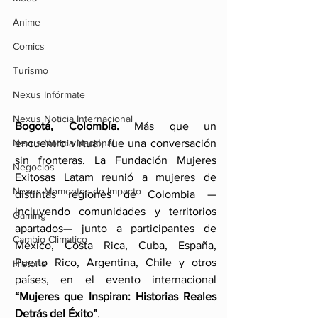
Anime
Comics
Turismo
Nexus Infórmate
Nexus Noticia Internacional
Bogotá, Colombia.
 Más que un 
encuentro virtual, fue una conversación 
Nexus Noticia Nacional
sin fronteras. La Fundación Mujeres 
Negocios
Exitosas Latam reunió a mujeres de 
Nexus Momentos de Impacto
distintas regiones de Colombia —
incluyendo comunidades y territorios 
Gaming
apartados— junto a participantes de 
Cambio Climatico
México, Costa Rica, Cuba, España, 
Puerto Rico, Argentina, Chile y otros 
Historia
países, en el evento internacional 
“Mujeres que Inspiran: Historias Reales 
Detrás del Éxito”
.