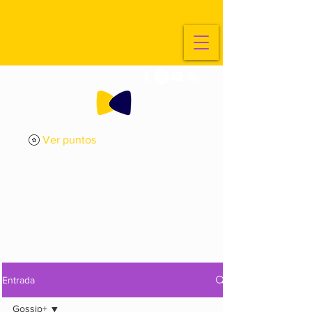
Ver puntos
ExplorArte
Media
Entrada
Gossip+