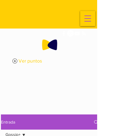
Ver puntos
ExplorArte
Media
Entrada
Gossip+