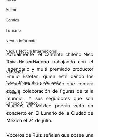
Anime
Comics
Turismo
Nexus Infórmate
Nexus Noticia Internacional
Actualmente  el cantante chileno Nico 
Ruiz se encuentra trabajando con el 
Nexus Noticia Nacional
legendario y multi premiado productor 
Negocios
Emilio Estefan, quien está dando los 
Nexus Momentos de Impacto
toques finales a un disco que contará 
con la colaboración de figuras de talla 
Gaming
mundial. Y sus seguidores que son 
Cambio Climatico
muchos en México podrán verlo en 
concierto en El Lunario de la Ciudad de 
Historia
México el 24 de julio.
Voceros de Ruiz señalan que posee una 