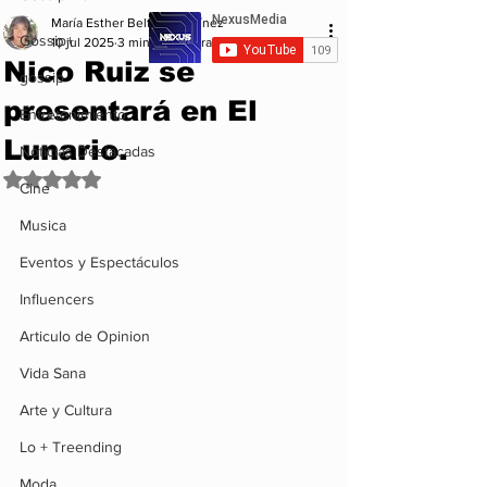
María Esther Beltrán Martínez
Gossip+
10 jul 2025
3 min de lectura
Nico Ruiz se
gossip
presentará en El
Entretenimiento
Lunario.
Noticias Destacadas
Obtuvo NaN de 5 estrellas.
Cine
Musica
Eventos y Espectáculos
Influencers
Articulo de Opinion
Vida Sana
Arte y Cultura
Lo + Treending
Moda