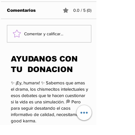
Comentarios
0.0 / 5 (0)
¿QUIÉN VIGILA AL
Entre propag
Comentar y calificar...
PODER SI EL PODER
realidad: el 
PUEDE SANCIONAR
que los apla
A QUIEN LO
pueden esco
​AYUDANOS CON
CUESTIONA?
TU DONACION
✨ ¡Ey, humanx! ✨ Sabemos que amas
el drama, los chismecitos intelectuales y
esos debates que te hacen cuestionar
si la vida es una simulación. 💭 Pero
para seguir desatando el caos
informativo de calidad, necesitamos tu
good karma.
Monto