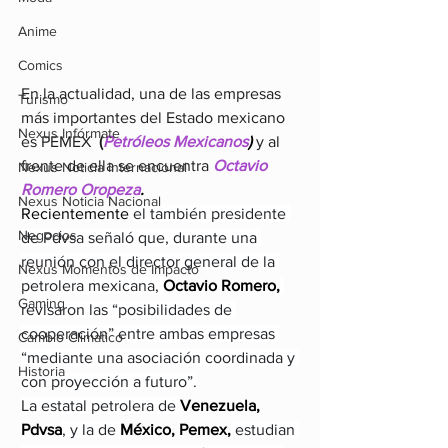
Anime
Comics
En la actualidad, una de las empresas 
Turismo
más importantes del Estado mexicano 
Nexus Infórmate
es PEMEX 
 (
Petróleos Mexicanos
)
y al 
frente de ella se encuentra 
Octavio 
Nexus Noticia Internacional
Romero Oropeza
.
Nexus Noticia Nacional
Recientemente 
el también presidente 
Negocios
de Pdvsa señaló que, durante una 
reunión con el director general de la 
Nexus Momentos de Impacto
petrolera mexicana, 
Octavio Romero,
Gaming
revisaron las “posibilidades de 
cooperación” entre ambas empresas 
Cambio Climatico
“mediante una asociación coordinada y 
Historia
con proyección a futuro”.
La estatal petrolera de 
Venezuela, 
Pdvsa
, y la de 
México, Pemex,
 estudian 