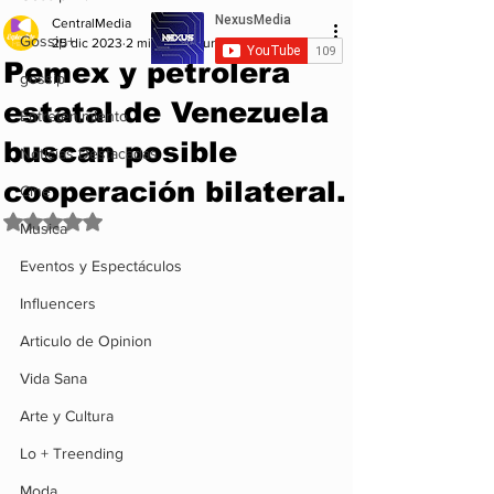
CentralMedia
Gossip+
25 dic 2023
2 min de lectura
Pemex y petrolera
gossip
estatal de Venezuela
Entretenimiento
buscan posible
Noticias Destacadas
cooperación bilateral.
Cine
Obtuvo NaN de 5 estrellas.
Musica
Eventos y Espectáculos
Influencers
Articulo de Opinion
Vida Sana
Arte y Cultura
Lo + Treending
Moda