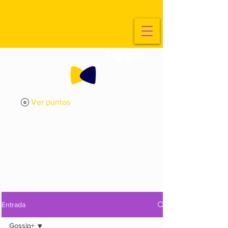
Ver puntos
ExplorArte
Media
Entrada
Gossip+