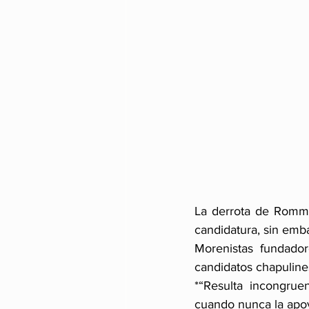
La derrota de Romme
candidatura, sin emba
Morenistas fundado
candidatos chapuline
*“Resulta incongrue
cuando nunca la apoy