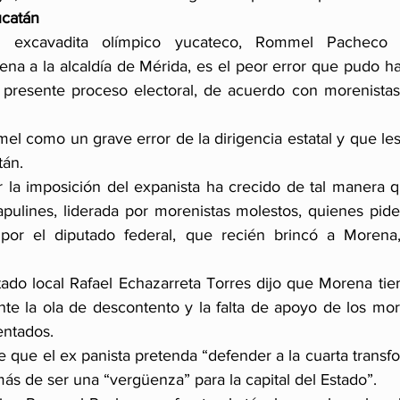
ucatán
l excavadita olímpico yucateco, Rommel Pacheco 
na a la alcaldía de Mérida, es el peor error que pudo ha
 presente proceso electoral, de acuerdo con morenistas
 como un grave error de la dirigencia estatal y que les 
tán.
 la imposición del expanista ha crecido de tal manera 
ulines, liderada por morenistas molestos, quienes piden 
por el diputado federal, que recién brincó a Morena,
utado local Rafael Echazarreta Torres dijo que Morena tie
nte la ola de descontento y la falta de apoyo de los more
entados. 
e que el ex panista pretenda “defender a la cuarta transf
ás de ser una “vergüenza” para la capital del Estado”.