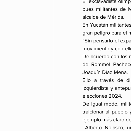
El exclavadista olí
pues militantes de 
alcalde de Mérida.
En Yucatán militant
gran peligro para el 
“Sin pensarlo el expa
movimiento y con ello
De acuerdo con los m
de Rommel Pacheco 
Joaquín Díaz Mena.
Ello a través de di
izquierdista y antepu
elecciones 2024.
De igual modo, mili
traicionar al pueblo 
ejemplo más claro de
 Alberto Nolasco, uno de los fundadores morenistas en Yucatán, dijo que no apoyará la 