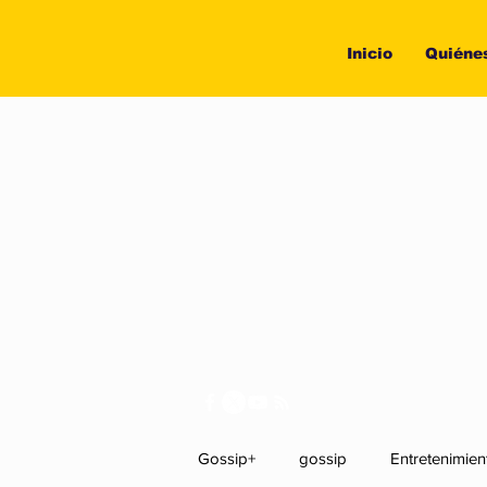
Inicio
Quiéne
Gossip+
gossip
Entretenimien