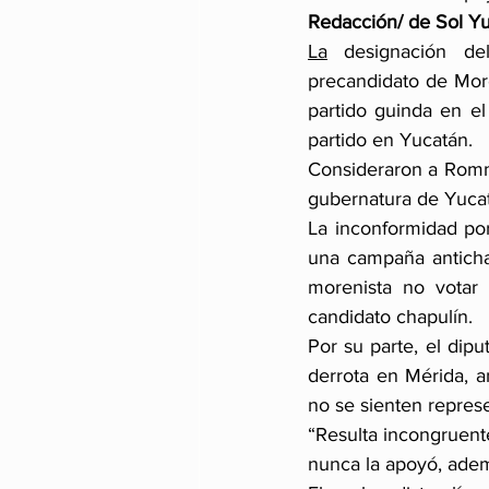
Redacción/ de Sol Y
La
 designación de
precandidato de More
partido guinda en el
partido en Yucatán.
Consideraron a Rommel
gubernatura de Yuca
La inconformidad por
una campaña antichap
morenista no votar 
candidato chapulín.
Por su parte, el dip
derrota en Mérida, a
no se sienten repres
“Resulta incongruent
nunca la apoyó, adem