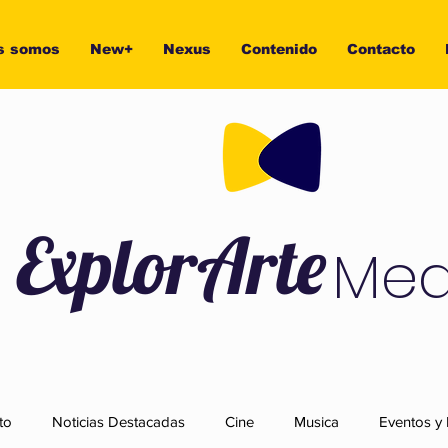
s somos
New+
Nexus
Contenido
Contacto
ExplorArte
Med
to
Noticias Destacadas
Cine
Musica
Eventos y