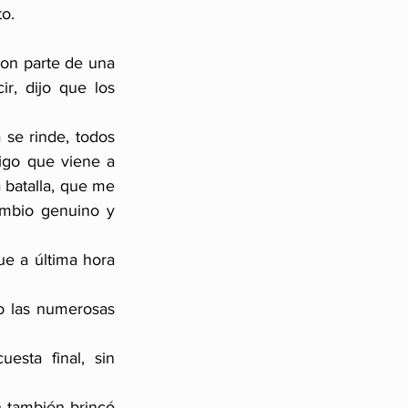
o.
son parte de una 
r, dijo que los 
se rinde, todos 
igo que viene a 
batalla, que me 
mbio genuino y 
e a última hora 
 las numerosas 
sta final, sin 
n también brincó 