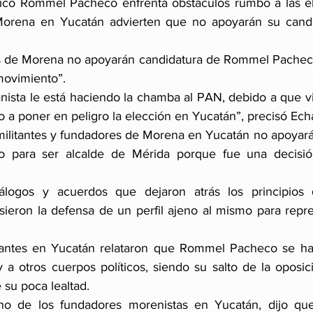
mpico Rommel Pacheco enfrenta obstáculos rumbo a las e
Morena en Yucatán advierten que no apoyarán su candid
es de Morena no apoyarán candidatura de Rommel Pacheco
movimiento”.
nista le está haciendo la chamba al PAN, debido a que vin
 a poner en peligro la elección en Yucatán”, precisó Ech
ilitantes y fundadores de Morena en Yucatán no apoyarán
para ser alcalde de Mérida porque fue una decisión
álogos y acuerdos que dejaron atrás los principios 
sieron la defensa de un perfil ajeno al mismo para repre
tantes en Yucatán relataron que Rommel Pacheco se ha d
y a otros cuerpos políticos, siendo su salto de la oposi
 su poca lealtad.