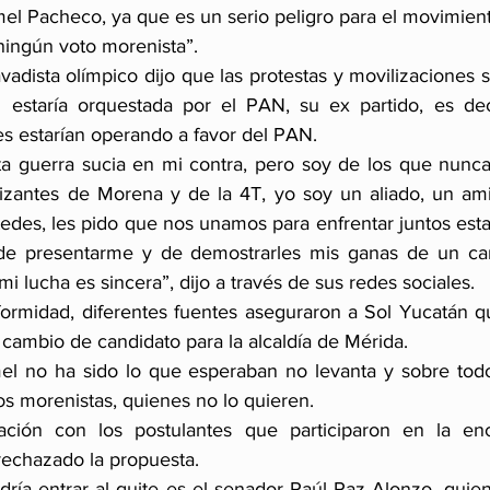
l Pacheco, ya que es un serio peligro para el movimient
ingún voto morenista”.
avadista olímpico dijo que las protestas y movilizaciones 
l estaría orquestada por el PAN, su ex partido, es deci
s estarían operando a favor del PAN.
a guerra sucia en mi contra, pero soy de los que nunca 
atizantes de Morena y de la 4T, yo soy un aliado, un am
edes, les pido que nos unamos para enfrentar juntos esta 
de presentarme y de demostrarles mis ganas de un ca
i lucha es sincera”, dijo a través de sus redes sociales.
formidad, diferentes fuentes aseguraron a Sol Yucatán qu
cambio de candidato para la alcaldía de Mérida.
 no ha sido lo que esperaban no levanta y sobre todo
os morenistas, quienes no lo quieren.
ción con los postulantes que participaron en la encue
echazado la propuesta.
dría entrar al quite es el senador Raúl Paz Alonzo, quie