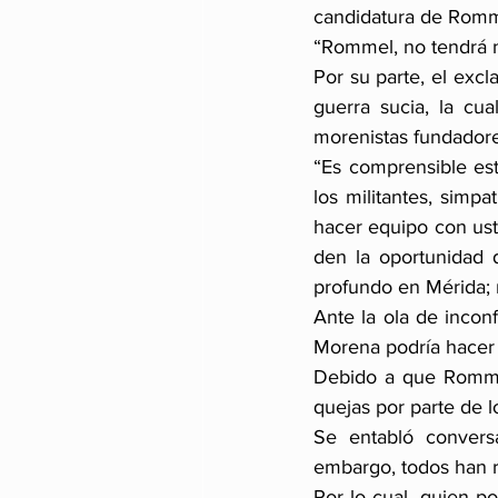
candidatura de Romme
“Rommel, no tendrá n
Por su parte, el excl
guerra sucia, la cua
morenistas fundadore
“Es comprensible est
los militantes, simp
hacer equipo con ust
den la oportunidad 
profundo en Mérida; m
Ante la ola de incon
Morena podría hacer 
Debido a que Rommel
quejas por parte de l
Se entabló conversa
embargo, todos han r
Por lo cual, quien po