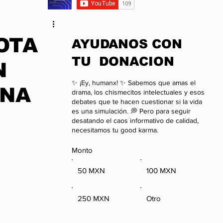
da
Anime
OTA
​AYUDANOS CON
TU DONACION
N
onal
Negocios
✨ ¡Ey, humanx! ✨ Sabemos que amas el
ENA
drama, los chismecitos intelectuales y esos
debates que te hacen cuestionar si la vida
es una simulación. 💭 Pero para seguir
desatando el caos informativo de calidad,
necesitamos tu good karma.
Monto
50 MXN
100 MXN
250 MXN
Otro