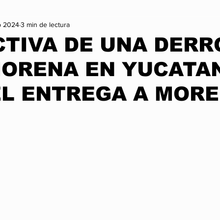
b 2024
3 min de lectura
on
Vida Sana
Arte y Cultura
Lo + Treending
Mo
TIVA DE UNA DERR
MORENA EN YUCATA
Infórmate
Nexus Noticia Internacional
Nexus Noticia Naci
L ENTREGA A MOR
Gaming
Cambio Climatico
Historia
trellas.