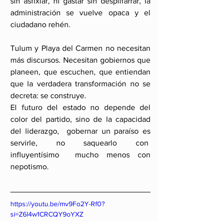
sin asfixiar, ni gastar sin despilfarrar, la 
administración se vuelve opaca y el 
ciudadano rehén.
Tulum y Playa del Carmen no necesitan 
más discursos. Necesitan gobiernos que 
planeen, que escuchen, que entiendan 
que la verdadera transformación no se 
decreta: se construye.
El futuro del estado no depende del 
color del partido, sino de la capacidad 
del liderazgo,  gobernar un paraíso es 
servirle, no saquearlo con  
influyentísimo  mucho menos con 
nepotismo.
https://youtu.be/mv9Fo2Y-Rf0?
si=Z6l4w1CRCQY9oYXZ