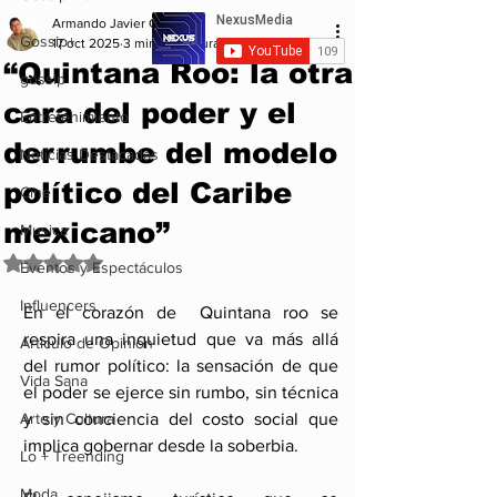
Armando Javier Garcia
Gossip+
17 oct 2025
3 min de lectura
“Quintana Roo: la otra
gossip
cara del poder y el
Entretenimiento
derrumbe del modelo
Noticias Destacadas
político del Caribe
Cine
mexicano”
Musica
Obtuvo NaN de 5 estrellas.
Eventos y Espectáculos
Influencers
En el corazón de  Quintana roo se 
respira una inquietud que va más allá 
Articulo de Opinion
del rumor político: la sensación de que 
Vida Sana
el poder se ejerce sin rumbo, sin técnica 
Arte y Cultura
y sin conciencia del costo social que 
implica gobernar desde la soberbia.
Lo + Treending
Moda