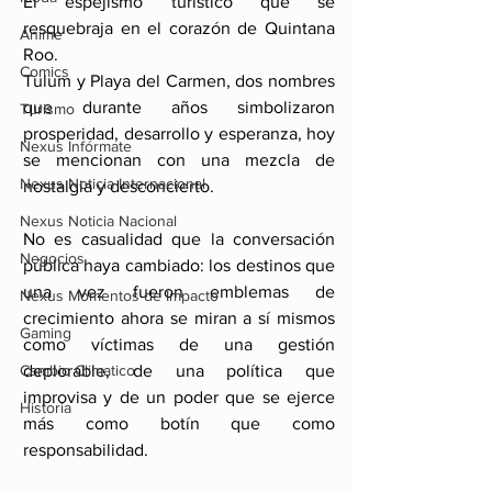
El espejismo turístico que se 
resquebraja en el corazón de Quintana 
Anime
Roo.
Comics
Tulum y Playa del Carmen, dos nombres 
que durante años simbolizaron 
Turismo
prosperidad, desarrollo y esperanza, hoy 
Nexus Infórmate
se mencionan con una mezcla de 
Nexus Noticia Internacional
nostalgia y desconcierto. 
Nexus Noticia Nacional
No es casualidad que la conversación 
Negocios
pública haya cambiado: los destinos que 
una vez fueron emblemas de 
Nexus Momentos de Impacto
crecimiento ahora se miran a sí mismos 
Gaming
como víctimas de una gestión 
Cambio Climatico
deplorable, de una política que 
improvisa y de un poder que se ejerce 
Historia
más como botín que como 
responsabilidad.