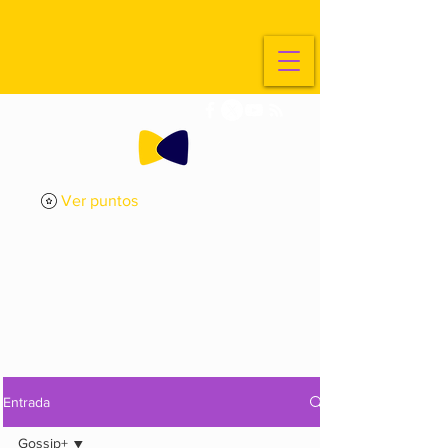
Ver puntos
ExplorArte
Media
Entrada
Gossip+