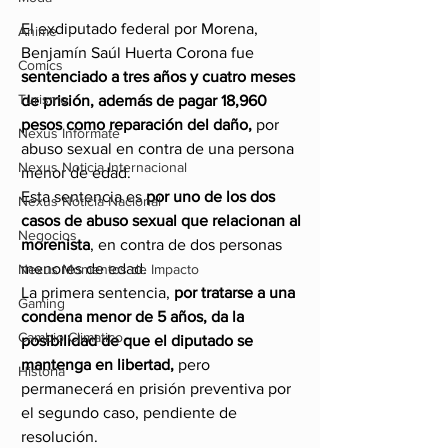
El exdiputado federal por Morena, 
Anime
Benjamín Saúl Huerta Corona fue 
Comics
sentenciado a tres años y cuatro meses 
Turismo
de prisión, además de pagar 18,960 
pesos como reparación del daño, 
por 
Nexus Infórmate
abuso sexual en contra de una persona 
Nexus Noticia Internacional
menor de edad.
Esta sentencia es 
por uno de los dos 
Nexus Noticia Nacional
casos de abuso sexual que relacionan al 
Negocios
morenista
, en contra de dos personas 
menores de edad.
Nexus Momentos de Impacto
La primera sentencia, 
por tratarse a una 
Gaming
condena menor de 5 años, da la 
Cambio Climatico
posibilidad de que el diputado se 
mantenga en libertad,
 pero 
Historia
permanecerá en prisión preventiva por 
el segundo caso, pendiente de 
resolución. 