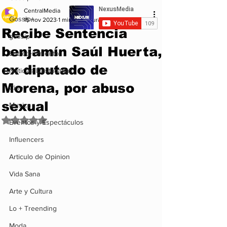
CentralMedia
Gossip+
15 nov 2023
1 min de lectura
Recibe Sentencia
gossip
benjamín Saúl Huerta,
Entretenimiento
ex diputado de
Noticias Destacadas
Morena, por abuso
Cine
sexual
Musica
Obtuvo NaN de 5 estrellas.
Eventos y Espectáculos
Influencers
Articulo de Opinion
Vida Sana
Arte y Cultura
Lo + Treending
Moda