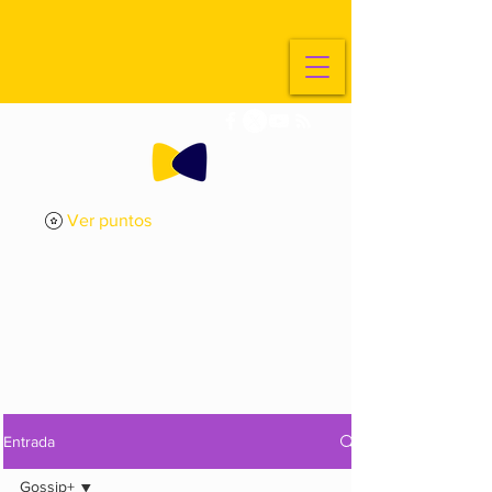
Ver puntos
ExplorArte
Media
Entrada
Gossip+