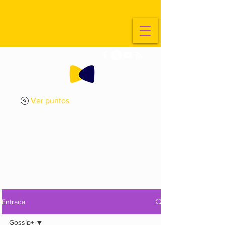
Ver puntos
ExplorArte
Media
Entrada
Gossip+