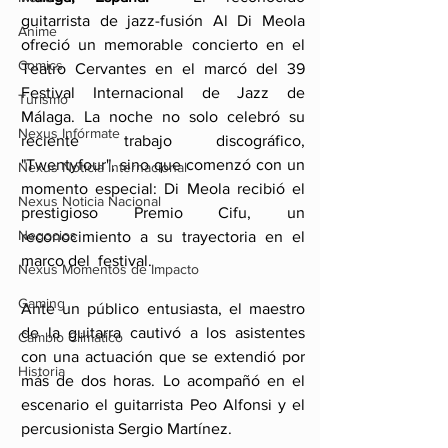
guitarrista de jazz-fusión Al Di Meola 
Anime
ofreció un memorable concierto en el 
Comics
Teatro Cervantes en el marcó del 39 
Festival Internacional de Jazz de 
Turismo
Málaga. La noche no solo celebró su 
Nexus Infórmate
reciente trabajo discográfico, 
"Twentyfour", sino que comenzó con un 
Nexus Noticia Internacional
momento especial: Di Meola recibió el 
Nexus Noticia Nacional
prestigioso Premio Cifu, un 
Negocios
reconocimiento a su trayectoria en el 
marco del  festival.
Nexus Momentos de Impacto
Gaming
Ante un público entusiasta, el maestro 
de la guitarra cautivó a los asistentes 
Cambio Climatico
con una actuación que se extendió por 
Historia
más de dos horas. Lo acompañó en el 
escenario el guitarrista Peo Alfonsi y el 
percusionista Sergio Martínez. 