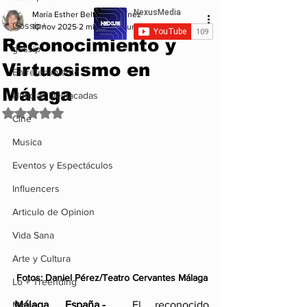
María Esther Beltrán Martínez
Gossip+
10 nov 2025
2 min de lectura
Reconocimiento y
gossip
Virtuosismo en
Entretenimiento
Málaga
Noticias Destacadas
Obtuvo NaN de 5 estrellas.
Cine
Musica
Eventos y Espectáculos
Influencers
Articulo de Opinion
Vida Sana
Arte y Cultura
Fotos: Daniel Pérez/Teatro Cervantes Málaga
Lo + Treending
Málaga, España.-
  El reconocido 
Moda