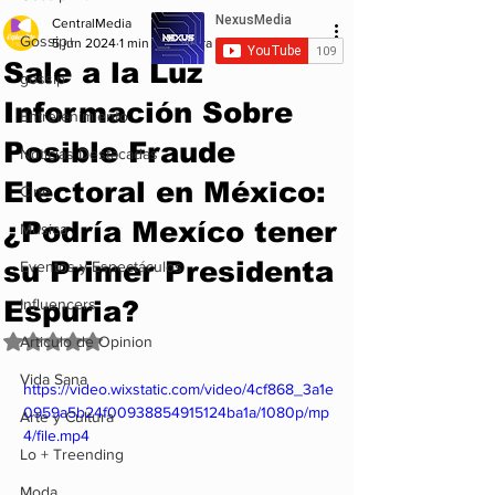
CentralMedia
Gossip+
5 jun 2024
1 min de lectura
Sale a la Luz
gossip
Información Sobre
Entretenimiento
Posible Fraude
Noticias Destacadas
Electoral en México:
Cine
¿Podría Mexíco tener
Musica
su Primer Presidenta
Eventos y Espectáculos
Espuria?
Influencers
Obtuvo NaN de 5 estrellas.
Articulo de Opinion
Vida Sana
https://video.wixstatic.com/video/4cf868_3a1e
0959a5b24f00938854915124ba1a/1080p/mp
Arte y Cultura
4/file.mp4
Lo + Treending
Moda