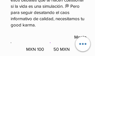
si la vida es una simulación. 💭 Pero
para seguir desatando el caos
informativo de calidad, necesitamos tu
good karma.
Monto
100 MXN
50 MXN
100 MXN
50 MXN
Otro
250 MXN
Otro
250 MXN
Comentario (opcional)
0/100