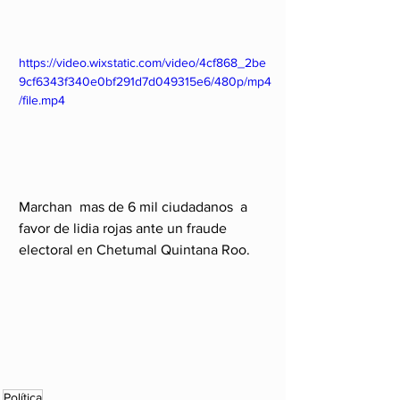
https://video.wixstatic.com/video/4cf868_2be
9cf6343f340e0bf291d7d049315e6/480p/mp4
/file.mp4
Marchan  mas de 6 mil ciudadanos  a  
favor de lidia rojas ante un fraude 
electoral en Chetumal Quintana Roo. 
Política