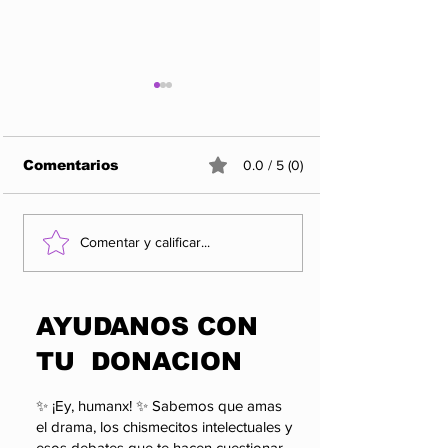
Comentarios
0.0 / 5 (0)
¿QUIÉN VIGILA AL
Entre propag
Comentar y calificar...
PODER SI EL PODER
realidad: el 
PUEDE SANCIONAR
que los apla
A QUIEN LO
pueden esco
​AYUDANOS CON
CUESTIONA?
TU DONACION
✨ ¡Ey, humanx! ✨ Sabemos que amas
el drama, los chismecitos intelectuales y
esos debates que te hacen cuestionar