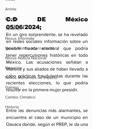
Anime
C.D DE México 
Comics
05/06/2024;
Turismo
En un giro sorprendente, se ha revelado 
Nexus Infórmate
en redes sociales información sobre un 
posible fraude electoral que podría 
Nexus Noticia Internacional
tener repercusiones históricas en todo 
Nexus Noticia Nacional
México. Las acusaciones señalan a 
Negocios
Morena y sus aliados de haber llevado a 
cabo prácticas fraudulentas durante las 
Nexus Momentos de Impacto
recientes elecciones, lo que podría 
Gaming
resultar en la primera mujer presidir.
Cambio Climatico
Historia
Entre las denuncias más alarmantes, se 
encuentra el caso de un municipio en 
Oaxaca donde, según el PREP, le da una 