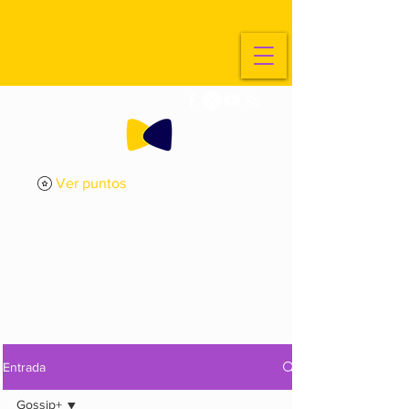
Ver puntos
ExplorArte
Media
Entrada
Gossip+