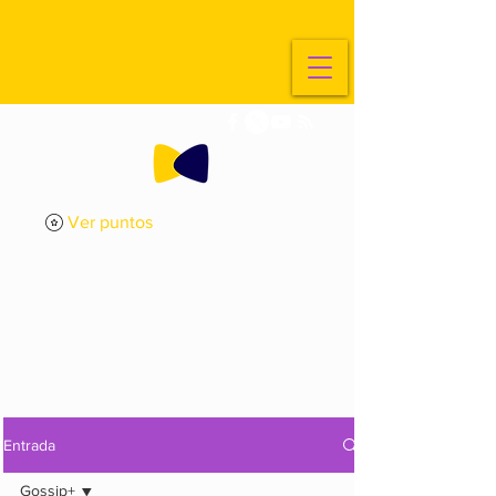
Ver puntos
ExplorArte
Media
Entrada
Gossip+