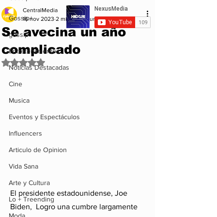
CentralMedia
Gossip+
16 nov 2023
2 min de lectura
Se avecina un año
gossip
complicado
Entretenimiento
Obtuvo NaN de 5 estrellas.
Noticias Destacadas
Cine
Musica
Eventos y Espectáculos
Influencers
Articulo de Opinion
Vida Sana
Arte y Cultura
El presidente estadounidense, Joe 
Lo + Treending
Biden,  Logro una cumbre largamente 
Moda