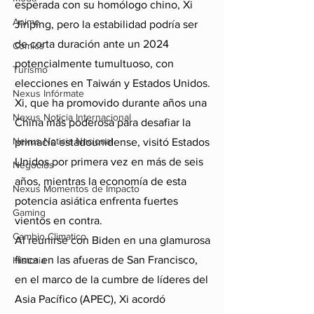
esperada con su homólogo chino, Xi 
Anime
Jinping, pero la estabilidad podría ser 
de corta duración ante un 2024 
Comics
potencialmente tumultuoso, con 
Turismo
elecciones en Taiwán y Estados Unidos.
Nexus Infórmate
Xi, que ha promovido durante años una 
Nexus Noticia Internacional
China más poderosa para desafiar la 
Nexus Noticia Nacional
primacía estadounidense, visitó Estados 
Unidos por primera vez en más de seis 
Negocios
años, mientras la economía de esta 
Nexus Momentos de Impacto
potencia asiática enfrenta fuertes 
Gaming
vientos en contra.
Cambio Climatico
Al reunirse con Biden en una glamurosa 
finca en las afueras de San Francisco, 
Historia
en el marco de la cumbre de líderes del 
Asia Pacífico (APEC), Xi acordó 