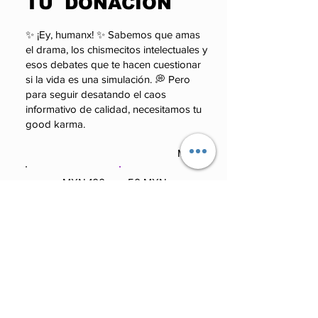
TU DONACION
✨ ¡Ey, humanx! ✨ Sabemos que amas
el drama, los chismecitos intelectuales y
esos debates que te hacen cuestionar
si la vida es una simulación. 💭 Pero
para seguir desatando el caos
informativo de calidad, necesitamos tu
good karma.
Monto
100 MXN
50 MXN
100 MXN
50 MXN
Otro
250 MXN
Otro
250 MXN
Comentario (opcional)