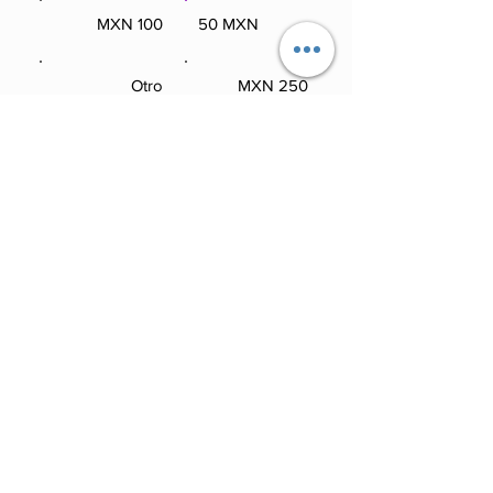
100 MXN
50 MXN
100 MXN
50 MXN
Otro
250 MXN
Otro
250 MXN
Comentario (opcional)
0/100
Donar: 50 MXN Mensualmente