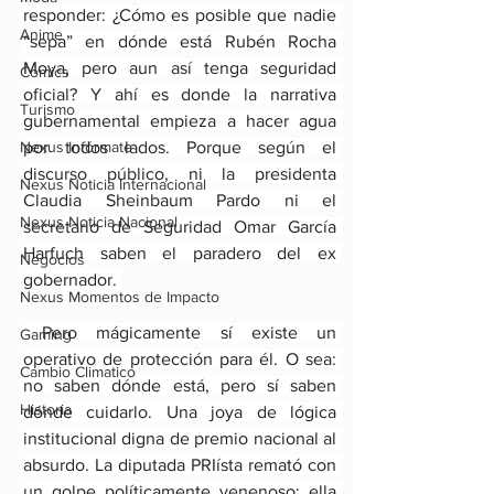
responder: ¿Cómo es posible que nadie 
Anime
“sepa” en dónde está Rubén Rocha 
Moya, pero aun así tenga seguridad 
Comics
oficial? Y ahí es donde la narrativa 
Turismo
gubernamental empieza a hacer agua 
Nexus Infórmate
por todos lados. Porque según el 
discurso público, ni la presidenta 
Nexus Noticia Internacional
Claudia Sheinbaum Pardo ni el 
Nexus Noticia Nacional
secretario de Seguridad Omar García 
Harfuch saben el paradero del ex 
Negocios
gobernador. 
Nexus Momentos de Impacto
 Pero mágicamente sí existe un 
Gaming
operativo de protección para él. O sea: 
Cambio Climatico
no saben dónde está, pero sí saben 
Historia
dónde cuidarlo. Una joya de lógica 
institucional digna de premio nacional al 
absurdo. La diputada PRIísta remató con 
un golpe políticamente venenoso: ella 