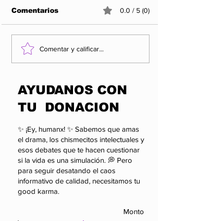
Comentarios
0.0 / 5 (0)
Los 5 Rankings de
Rocha Moya y
Comentar y calificar...
las organizaciones
factor que po
más influyentes y
alterar el cál
enigmáticas del
político de 
​AYUDANOS CON
poder.
TU DONACION
✨ ¡Ey, humanx! ✨ Sabemos que amas
el drama, los chismecitos intelectuales y
esos debates que te hacen cuestionar
si la vida es una simulación. 💭 Pero
para seguir desatando el caos
informativo de calidad, necesitamos tu
good karma.
Monto