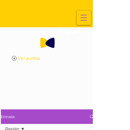
Ver puntos
ExplorArte
Media
Entrada
Gossip+