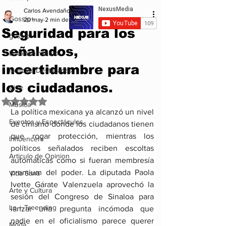
Carlos Avendaño
Gossip+
20 may
2 min de lectura
Seguridad para los
gossip
señalados,
Entretenimiento
incertidumbre para
Noticias Destacadas
los ciudadanos.
Cine
Obtuvo NaN de 5 estrellas.
Musica
La política mexicana ya alcanzó un nivel 
Eventos y Espectáculos
de cinismo donde los ciudadanos tienen 
que rogar protección, mientras los 
Influencers
políticos señalados reciben escoltas 
Articulo de Opinion
automáticas como si fueran membresía 
premium del poder. La diputada Paola 
Vida Sana
Ivette Gárate Valenzuela aprovechó la 
Arte y Cultura
sesión del Congreso de Sinaloa para 
Lo + Treending
lanzar una pregunta incómoda que 
nadie en el oficialismo parece querer 
Moda